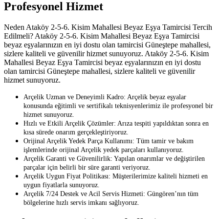
Profesyonel Hizmet
Neden Ataköy 2-5-6. Kisim Mahallesi Beyaz Eşya Tamircisi Tercih
Edilmeli? Ataköy 2-5-6. Kisim Mahallesi Beyaz Eşya Tamircisi
beyaz eşyalarınızın en iyi dostu olan tamircisi Güneştepe mahallesi,
sizlere kaliteli ve güvenilir hizmet sunuyoruz. Ataköy 2-5-6. Kisim
Mahallesi Beyaz Eşya Tamircisi beyaz eşyalarınızın en iyi dostu
olan tamircisi Güneştepe mahallesi, sizlere kaliteli ve güvenilir
hizmet sunuyoruz.
Arçelik Uzman ve Deneyimli Kadro: Arçelik beyaz eşyalar
konusunda eğitimli ve sertifikalı teknisyenlerimiz ile profesyonel bir
hizmet sunuyoruz.
Hızlı ve Etkili Arçelik Çözümler: Arıza tespiti yapıldıktan sonra en
kısa sürede onarım gerçekleştiriyoruz.
Orijinal Arçelik Yedek Parça Kullanımı: Tüm tamir ve bakım
işlemlerinde orijinal Arçelik yedek parçaları kullanıyoruz.
Arçelik Garanti ve Güvenilirlik: Yapılan onarımlar ve değiştirilen
parçalar için belirli bir süre garanti veriyoruz.
Arçelik Uygun Fiyat Politikası: Müşterilerimize kaliteli hizmeti en
uygun fiyatlarla sunuyoruz.
Arçelik 7/24 Destek ve Acil Servis Hizmeti: Güngören’nın tüm
bölgelerine hızlı servis imkanı sağlıyoruz.