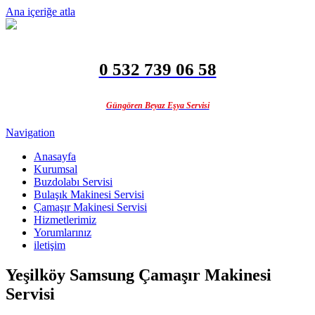
Ana içeriğe atla
0 532 739 06 58
Güngören Beyaz Eşya Servisi
Navigation
Anasayfa
Kurumsal
Buzdolabı Servisi
Bulaşık Makinesi Servisi
Çamaşır Makinesi Servisi
Hizmetlerimiz
Yorumlarınız
iletişim
Yeşilköy Samsung Çamaşır Makinesi
Servisi