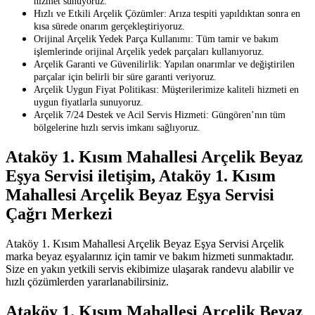
hizmet sunuyoruz.
Hızlı ve Etkili Arçelik Çözümler: Arıza tespiti yapıldıktan sonra en
kısa sürede onarım gerçekleştiriyoruz.
Orijinal Arçelik Yedek Parça Kullanımı: Tüm tamir ve bakım
işlemlerinde orijinal Arçelik yedek parçaları kullanıyoruz.
Arçelik Garanti ve Güvenilirlik: Yapılan onarımlar ve değiştirilen
parçalar için belirli bir süre garanti veriyoruz.
Arçelik Uygun Fiyat Politikası: Müşterilerimize kaliteli hizmeti en
uygun fiyatlarla sunuyoruz.
Arçelik 7/24 Destek ve Acil Servis Hizmeti: Güngören’nın tüm
bölgelerine hızlı servis imkanı sağlıyoruz.
Ataköy 1. Kısım Mahallesi Arçelik Beyaz
Eşya Servisi iletişim, Ataköy 1. Kısım
Mahallesi Arçelik Beyaz Eşya Servisi
Çağrı Merkezi
Ataköy 1. Kısım Mahallesi Arçelik Beyaz Eşya Servisi Arçelik
marka beyaz eşyalarınız için tamir ve bakım hizmeti sunmaktadır.
Size en yakın yetkili servis ekibimize ulaşarak randevu alabilir ve
hızlı çözümlerden yararlanabilirsiniz.
Ataköy 1. Kısım Mahallesi Arçelik Beyaz