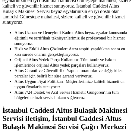
eşyalarınızın en iyi dostu olan tamircisi Güneştepe mahallesi, sizlere
kaliteli ve güvenilir hizmet sunuyoruz. İstanbul Caddesi Altus
Bulaşık Makinesi Servisi beyaz eşyalarınızın en iyi dostu olan
tamircisi Güneştepe mahallesi, sizlere kaliteli ve güvenilir hizmet
sunuyoruz.
Altus Uzman ve Deneyimli Kadro: Altus beyaz eşyalar konusunda
eğitimli ve sertifikalı teknisyenlerimiz ile profesyonel bir hizmet
sunuyoruz.
Hızlı ve Etkili Altus Çözümler: Arıza tespiti yapıldıktan sonra en
kısa sürede onarım gerçekleştiriyoruz.
Orijinal Altus Yedek Parça Kullanımı: Tüm tamir ve bakım
işlemlerinde orijinal Altus yedek parçaları kullanıyoruz.
Altus Garanti ve Güvenilirlik: Yapılan onarımlar ve değiştirilen
parçalar için belirli bir süre garanti veriyoruz.
Altus Uygun Fiyat Politikası: Müşterilerimize kaliteli hizmeti en
uygun fiyatlarla sunuyoruz.
Altus 7/24 Destek ve Acil Servis Hizmeti: Güngören’nın tüm
bölgelerine hızlı servis imkanı sağlıyoruz.
İstanbul Caddesi Altus Bulaşık Makinesi
Servisi iletişim, İstanbul Caddesi Altus
Bulaşık Makinesi Servisi Çağrı Merkezi