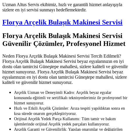
Uzman Altus Servis ekibimiz, hızlı ve garantili hizmet anlayışıyla
sizlere en iyi servisi sunmayı hedeflemektedir.
Florya Arçelik Bulaşık Makinesi Servisi
Florya Arçelik Bulaşık Makinesi Servisi
Güvenilir Çözümler, Profesyonel Hizmet
Neden Florya Arçelik Bulaşık Makinesi Servisi Tercih Edilmeli?
Florya Arçelik Bulaşık Makinesi Servisi beyaz eşyalarınızın en iyi
dostu olan tamircisi Güneştepe mahallesi, sizlere kaliteli ve güvenilir
hizmet sunuyoruz. Florya Arçelik Bulaşık Makinesi Servisi beyaz
eşyalarınızın en iyi dostu olan tamircisi Güneştepe mahallesi, sizlere
kaliteli ve güvenilir hizmet sunuyoruz.
Arçelik Uzman ve Deneyimli Kadro: Arçelik beyaz eşyalar
konusunda eğitimli ve sertifikalı teknisyenlerimiz ile profesyonel bir
hizmet sunuyoruz.
Hızlı ve Etkili Arçelik Çözümler: Arıza tespiti yapıldıktan sonra en
kısa sürede onarım gerçekleştiriyoruz.
Orijinal Arçelik Yedek Parça Kullanımı: Tüm tamir ve bakım
işlemlerinde orijinal Arçelik yedek parçaları kullanıyoruz.
Arçelik Garanti ve Güvenilirlik: Yapılan onarımlar ve değiştirilen