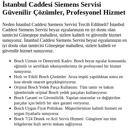
İstanbul Caddesi Siemens Servisi
Güvenilir Çözümler, Profesyonel Hizmet
Neden İstanbul Caddesi Siemens Servisi Tercih Edilmeli? İstanbul
Caddesi Siemens Servisi beyaz eşyalarınızın en iyi dostu olan
tamircisi Güneştepe mahallesi, sizlere kaliteli ve güvenilir hizmet
sunuyoruz. İstanbul Caddesi Siemens Servisi beyaz eşyalarınızın en
iyi dostu olan tamircisi Güneştepe mahallesi, sizlere kaliteli ve
güvenilir hizmet sunuyoruz.
Bosch Uzman ve Deneyimli Kadro: Bosch beyaz eşyalar konusunda
eğitimli ve sertifikalı teknisyenlerimiz ile profesyonel bir hizmet
sunuyoruz.
Hızlı ve Etkili Bosch Çözümler: Arıza tespiti yapıldıktan sonra en
kısa sürede onarım gerçekleştiriyoruz.
Orijinal Bosch Yedek Parça Kullanımı: Tüm tamir ve bakım
işlemlerinde orijinal Bosch yedek parçaları kullanıyoruz.
Bosch Garanti ve Güvenilirlik: Yapılan onarımlar ve değiştirilen
parçalar için belirli bir süre garanti veriyoruz.
Bosch Uygun Fiyat Politikası: Müşterilerimize kaliteli hizmeti en
uygun fiyatlarla sunuyoruz.
Bosch 7/24 Destek ve Acil Servis Hizmeti: Güngören’nın tüm
bölgelerine hızlı servis imkanı sağlıyoruz.