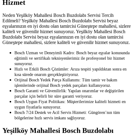
Hizmet
Neden Yeşilköy Mahallesi Bosch Buzdolabı Servisi Tercih
Edilmeli? Yeşilköy Mahallesi Bosch Buzdolabı Servisi beyaz
eşyalarınızın en iyi dostu olan tamircisi Güneştepe mahallesi, sizlere
kaliteli ve güvenilir hizmet sunuyoruz. Yeşilköy Mahallesi Bosch
Buzdolabı Servisi beyaz eşyalarınızın en iyi dostu olan tamircisi
Güneştepe mahallesi, sizlere kaliteli ve güvenilir hizmet sunuyoruz.
Bosch Uzman ve Deneyimli Kadro: Bosch beyaz eşyalar konusunda
eğitimli ve sertifikalı teknisyenlerimiz ile profesyonel bir hizmet
sunuyoruz.
Hızlı ve Etkili Bosch Çözümler: Arıza tespiti yapıldıktan sonra en
kısa sürede onarım gerçekleştiriyoruz.
Orijinal Bosch Yedek Parça Kullanımı: Tüm tamir ve bakım
işlemlerinde orijinal Bosch yedek parçaları kullanıyoruz.
Bosch Garanti ve Güvenilirlik: Yapılan onarımlar ve değiştirilen
parçalar için belirli bir süre garanti veriyoruz.
Bosch Uygun Fiyat Politikası: Müşterilerimize kaliteli hizmeti en
uygun fiyatlarla sunuyoruz.
Bosch 7/24 Destek ve Acil Servis Hizmeti: Güngören’nın tüm
bölgelerine hızlı servis imkanı sağlıyoruz.
Yeşilköy Mahallesi Bosch Buzdolabı