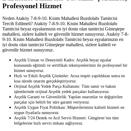
Profesyonel Hizmet
Neden Ataköy 7-8-9-10. Kisim Mahallesi Buzdolabı Tamircisi
Tercih Edilmeli? Ataköy 7-8-9-10. Kisim Mahallesi Buzdolabı
Tamircisi beyaz eşyalarınızın en iyi dostu olan tamircisi Güneştepe
mahallesi, sizlere kaliteli ve güvenilir hizmet sunuyoruz. Ataköy 7-8-
9-10. Kisim Mahallesi Buzdolabı Tamircisi beyaz eşyalarınızın en
iyi dostu olan tamircisi Güneştepe mahallesi, sizlere kaliteli ve
güvenilir hizmet sunuyoruz.
Arçelik Uzman ve Deneyimli Kadro: Arçelik beyaz eşyalar
konusunda eğitimli ve sertifikalı teknisyenlerimiz ile profesyonel bir
hizmet sunuyoruz.
Hızlı ve Etkili Arçelik Çözümler: Arıza tespiti yapıldıktan sonra en
kısa sürede onarım gerçekleştiriyoruz.
Orijinal Arçelik Yedek Parça Kullanımı: Tüm tamir ve bakım
işlemlerinde orijinal Arçelik yedek parçaları kullanıyoruz.
Arçelik Garanti ve Güvenilirlik: Yapılan onarımlar ve değiştirilen
parçalar için belirli bir süre garanti veriyoruz.
Arçelik Uygun Fiyat Politikası: Müşterilerimize kaliteli hizmeti en
uygun fiyatlarla sunuyoruz.
Arçelik 7/24 Destek ve Acil Servis Hizmeti: Güngören’nın tüm
bölgelerine hızlı servis imkanı sağlıyoruz.