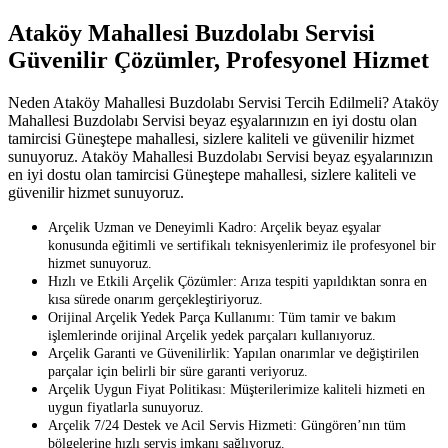
Ataköy Mahallesi Buzdolabı Servisi
Güvenilir Çözümler, Profesyonel Hizmet
Neden Ataköy Mahallesi Buzdolabı Servisi Tercih Edilmeli? Ataköy
Mahallesi Buzdolabı Servisi beyaz eşyalarınızın en iyi dostu olan
tamircisi Güneştepe mahallesi, sizlere kaliteli ve güvenilir hizmet
sunuyoruz. Ataköy Mahallesi Buzdolabı Servisi beyaz eşyalarınızın
en iyi dostu olan tamircisi Güneştepe mahallesi, sizlere kaliteli ve
güvenilir hizmet sunuyoruz.
Arçelik Uzman ve Deneyimli Kadro: Arçelik beyaz eşyalar
konusunda eğitimli ve sertifikalı teknisyenlerimiz ile profesyonel bir
hizmet sunuyoruz.
Hızlı ve Etkili Arçelik Çözümler: Arıza tespiti yapıldıktan sonra en
kısa sürede onarım gerçekleştiriyoruz.
Orijinal Arçelik Yedek Parça Kullanımı: Tüm tamir ve bakım
işlemlerinde orijinal Arçelik yedek parçaları kullanıyoruz.
Arçelik Garanti ve Güvenilirlik: Yapılan onarımlar ve değiştirilen
parçalar için belirli bir süre garanti veriyoruz.
Arçelik Uygun Fiyat Politikası: Müşterilerimize kaliteli hizmeti en
uygun fiyatlarla sunuyoruz.
Arçelik 7/24 Destek ve Acil Servis Hizmeti: Güngören’nın tüm
bölgelerine hızlı servis imkanı sağlıyoruz.