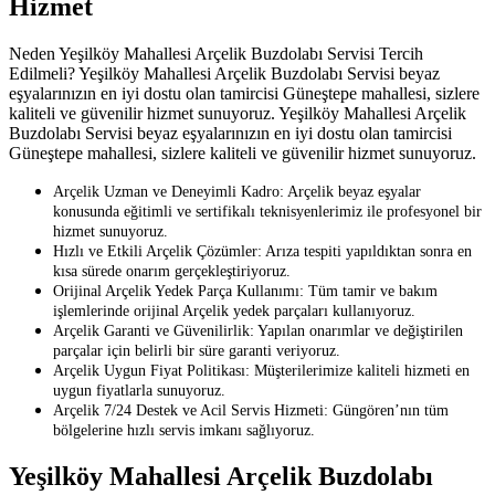
Hizmet
Neden Yeşilköy Mahallesi Arçelik Buzdolabı Servisi Tercih
Edilmeli? Yeşilköy Mahallesi Arçelik Buzdolabı Servisi beyaz
eşyalarınızın en iyi dostu olan tamircisi Güneştepe mahallesi, sizlere
kaliteli ve güvenilir hizmet sunuyoruz. Yeşilköy Mahallesi Arçelik
Buzdolabı Servisi beyaz eşyalarınızın en iyi dostu olan tamircisi
Güneştepe mahallesi, sizlere kaliteli ve güvenilir hizmet sunuyoruz.
Arçelik Uzman ve Deneyimli Kadro: Arçelik beyaz eşyalar
konusunda eğitimli ve sertifikalı teknisyenlerimiz ile profesyonel bir
hizmet sunuyoruz.
Hızlı ve Etkili Arçelik Çözümler: Arıza tespiti yapıldıktan sonra en
kısa sürede onarım gerçekleştiriyoruz.
Orijinal Arçelik Yedek Parça Kullanımı: Tüm tamir ve bakım
işlemlerinde orijinal Arçelik yedek parçaları kullanıyoruz.
Arçelik Garanti ve Güvenilirlik: Yapılan onarımlar ve değiştirilen
parçalar için belirli bir süre garanti veriyoruz.
Arçelik Uygun Fiyat Politikası: Müşterilerimize kaliteli hizmeti en
uygun fiyatlarla sunuyoruz.
Arçelik 7/24 Destek ve Acil Servis Hizmeti: Güngören’nın tüm
bölgelerine hızlı servis imkanı sağlıyoruz.
Yeşilköy Mahallesi Arçelik Buzdolabı