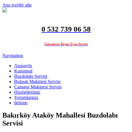
Ana içeriğe atla
0 532 739 06 58
Güngören Beyaz Eşya Servisi
Navigation
Anasayfa
Kurumsal
Buzdolabı Servisi
Bulaşık Makinesi Servisi
Çamaşır Makinesi Servisi
Hizmetlerimiz
Yorumlarınız
iletişim
Bakırköy Ataköy Mahallesi Buzdolabı
Servisi