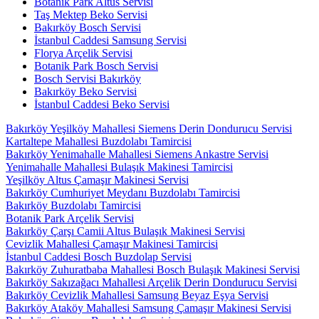
Botanik Park Altus Servisi
Taş Mektep Beko Servisi
Bakırköy Bosch Servisi
İstanbul Caddesi Samsung Servisi
Florya Arçelik Servisi
Botanik Park Bosch Servisi
Bosch Servisi Bakırköy
Bakırköy Beko Servisi
İstanbul Caddesi Beko Servisi
Bakırköy Yeşilköy Mahallesi Siemens Derin Dondurucu Servisi
Kartaltepe Mahallesi Buzdolabı Tamircisi
Bakırköy Yenimahalle Mahallesi Siemens Ankastre Servisi
Yenimahalle Mahallesi Bulaşık Makinesi Tamircisi
Yeşilköy Altus Çamaşır Makinesi Servisi
Bakırköy Cumhuriyet Meydanı Buzdolabı Tamircisi
Bakırköy Buzdolabı Tamircisi
Botanik Park Arçelik Servisi
Bakırköy Çarşı Camii Altus Bulaşık Makinesi Servisi
Cevizlik Mahallesi Çamaşır Makinesi Tamircisi
İstanbul Caddesi Bosch Buzdolap Servisi
Bakırköy Zuhuratbaba Mahallesi Bosch Bulaşık Makinesi Servisi
Bakırköy Sakızağacı Mahallesi Arçelik Derin Dondurucu Servisi
Bakırköy Cevizlik Mahallesi Samsung Beyaz Eşya Servisi
Bakırköy Ataköy Mahallesi Samsung Çamaşır Makinesi Servisi