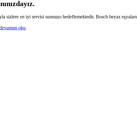
nınızdayız.
yla sizlere en iyi servisi sunmayı hedeflemektedir. Bosch beyaz eşyalar
devamını oku
rkasıdır. Firmamız sitemizde adı geçen markalara özel servis hizmeti