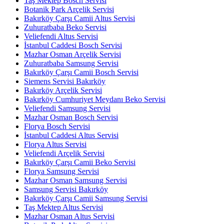
Taş Mektep Bosch Servisi
Botanik Park Arçelik Servisi
Bakırköy Çarşı Camii Altus Servisi
Zuhuratbaba Beko Servisi
Veliefendi Altus Servisi
İstanbul Caddesi Bosch Servisi
Mazhar Osman Arçelik Servisi
Zuhuratbaba Samsung Servisi
Bakırköy Çarşı Camii Bosch Servisi
Siemens Servisi Bakırköy
Bakırköy Arçelik Servisi
Bakırköy Cumhuriyet Meydanı Beko Servisi
Veliefendi Samsung Servisi
Mazhar Osman Bosch Servisi
Florya Bosch Servisi
İstanbul Caddesi Altus Servisi
Florya Altus Servisi
Veliefendi Arçelik Servisi
Bakırköy Çarşı Camii Beko Servisi
Florya Samsung Servisi
Mazhar Osman Samsung Servisi
Samsung Servisi Bakırköy
Bakırköy Çarşı Camii Samsung Servisi
Taş Mektep Altus Servisi
Mazhar Osman Altus Servisi