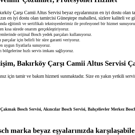
köy Çarşı Camii Altus Servisi beyaz eşyalarınızın en iyi dostu olan tam
n en iyi dostu olan tamircisi Güneştepe mahallesi, sizlere kaliteli ve 
 eğitimli ve sertifikalı teknisyenlerimiz ile profesyonel bir hizmet sunuyoru
 en kısa sürede onarım gerçekleştiriyoruz.
mlerinde orijinal Bosch yedek parçaları kullanıyoruz.
parçalar için belirli bir süre garanti veriyoruz.
en uygun fiyatlarla sunuyoruz.
 bölgelerine hızlı servis imkanı sağlıyoruz.
tişim, Bakırköy Çarşı Camii Altus Servisi 
z için tamir ve bakım hizmeti sunmaktadır. Size en yakın yetkili servi
 Çakmak Bosch Servisi, Akıncılar Bosch Servisi, Bahçelievler Merkez Bosc
ch marka beyaz eşyalarınızda karşılaşabilec