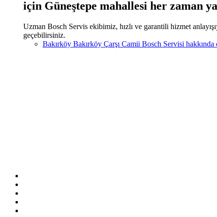
için Güneştepe mahallesi her zaman ya
Uzman Bosch Servis ekibimiz, hızlı ve garantili hizmet anlayışı
geçebilirsiniz.
Bakırköy Bakırköy Çarşı Camii Bosch Servisi hakkında
Sitemizde ismi geçen logo ve markalar ilgili firmanın tescilli ma