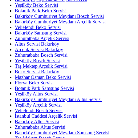
Yeşilköy Beko Servisi
Botanik Park Beko Servisi
Bakırköy Cumhuriyet Meydanı Bosch Servisi
Bakırköy Cumhuriyet Meydanı Arçelik Servisi
Veliefendi Beko Servisi
Bakırköy Samsung Servisi
Zuhuratbaba Arçelik Servisi
Altus Servisi Bakırköy
Arçelik Servisi Bakırköy
Zuhuratbaba Bosch Servisi
Yeşilköy Bosch Servisi
Taş Mektep Arçelik Servisi
Beko Servisi Bakırköy
Mazhar Osman Beko Servisi
Florya Beko Servisi
Botanik Park Samsung Servisi
Yeşilköy Altus Servisi
Bakırköy Cumhuriyet Meydanı Altus Servisi
Yeşilköy Arçelik Servisi
Veliefendi Bosch Servisi
İstanbul Caddesi Arçelik Servisi
Bakırköy Altus Servisi
Zuhuratbaba Altus Servisi
Bakırköy Cumhuriyet Meydanı Samsung Servisi