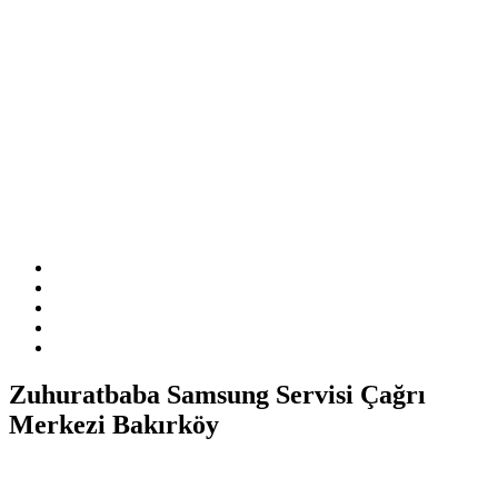
Sitemizde ismi geçen logo ve markalar ilgili firmanın tescilli
markasıdır. Firmamız sitemizde adı geçen markalara özel servis
hizmeti sağlamaktadır.
Zuhuratbaba Samsung Servisi Çağrı
Merkezi Bakırköy