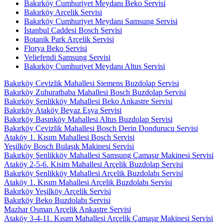
Bakırköy Cumhuriyet Meydanı Beko Servisi
Bakırköy Arçelik Servisi
Bakırköy Cumhuriyet Meydanı Samsung Servisi
İstanbul Caddesi Bosch Servisi
Botanik Park Arçelik Servisi
Florya Beko Servisi
Veliefendi Samsung Servisi
Bakırköy Cumhuriyet Meydanı Altus Servisi
Bakırköy Cevizlik Mahallesi Siemens Buzdolap Servisi
Bakırköy Zuhuratbaba Mahallesi Bosch Buzdolap Servisi
Bakırköy Şenlikköy Mahallesi Beko Ankastre Servisi
Bakırköy Ataköy Beyaz Eşya Servisi
Bakırköy Basınköy Mahallesi Altus Buzdolap Servisi
Bakırköy Cevizlik Mahallesi Bosch Derin Dondurucu Servisi
Ataköy 1. Kısım Mahallesi Bosch Servisi
Yeşilköy Bosch Bulaşık Makinesi Servisi
Bakırköy Şenlikköy Mahallesi Samsung Çamaşır Makinesi Servisi
Ataköy 2-5-6. Kisim Mahallesi Arçelik Buzdolap Servisi
Bakırköy Şenlikköy Mahallesi Arçelik Buzdolabı Servisi
Ataköy 1. Kısım Mahallesi Arçelik Buzdolabı Servisi
Bakırköy Yeşilköy Arçelik Servisi
Bakırköy Beko Buzdolabı Servisi
Mazhar Osman Arçelik Ankastre Servisi
Ataköy 3-4-11. Kısım Mahallesi Arçelik Çamaşır Makinesi Servisi