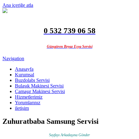
Ana içeriğe atla
0 532 739 06 58
Güngören Beyaz Eşya Servisi
Navigation
Anasayfa
Kurumsal
Buzdolabı Servisi
Bulaşık Makinesi Servisi
Çamaşır Makinesi Servisi
Hizmetlerimiz
Yorumlarınız
iletişim
Zuhuratbaba Samsung Servisi
Sayfayı Arkadaşına Gönder