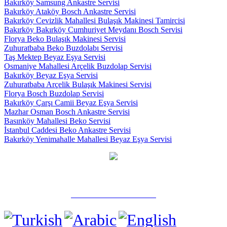
Bakırköy Samsung Ankastre Servisi
Bakırköy Ataköy Bosch Ankastre Servisi
Bakırköy Cevizlik Mahallesi Bulaşık Makinesi Tamircisi
Bakırköy Bakırköy Cumhuriyet Meydanı Bosch Servisi
Florya Beko Bulaşık Makinesi Servisi
Zuhuratbaba Beko Buzdolabı Servisi
Taş Mektep Beyaz Eşya Servisi
Osmaniye Mahallesi Arçelik Buzdolap Servisi
Bakırköy Beyaz Eşya Servisi
Zuhuratbaba Arçelik Bulaşık Makinesi Servisi
Florya Bosch Buzdolap Servisi
Bakırköy Çarşı Camii Beyaz Eşya Servisi
Mazhar Osman Bosch Ankastre Servisi
Basınköy Mahallesi Beko Servisi
İstanbul Caddesi Beko Ankastre Servisi
Bakırköy Yenimahalle Mahallesi Beyaz Eşya Servisi
✅ Güngören / İstanbul
☎️ 0 532 739 06 58
Tel: