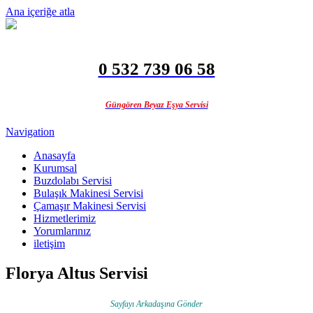
Ana içeriğe atla
0 532 739 06 58
Güngören Beyaz Eşya Servisi
Navigation
Anasayfa
Kurumsal
Buzdolabı Servisi
Bulaşık Makinesi Servisi
Çamaşır Makinesi Servisi
Hizmetlerimiz
Yorumlarınız
iletişim
Florya Altus Servisi
Sayfayı Arkadaşına Gönder