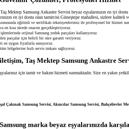
 Mektep Samsung Ankastre Servisi beyaz eşyalarınızın en iyi dostu ola
zın en iyi dostu olan tamircisi Güneştepe mahallesi, sizlere kaliteli 
sunda eğitimli ve sertifikalı teknisyenlerimiz ile profesyonel bir hizmet su
ra en kısa sürede onarım gerçekleştiriyoruz.
şlemlerinde orijinal Samsung yedek parçaları kullanıyoruz.
en parçalar için belirli bir süre garanti veriyoruz.
ti en uygun fiyatlarla sunuyoruz.
üm bölgelerine hızlı servis imkanı sağlıyoruz.
iletişim, Taş Mektep Samsung Ankastre Ser
rınız için tamir ve bakım hizmeti sunmaktadır. Size en yakın yetkili 
şal Çakmak Samsung Servisi, Akıncılar Samsung Servisi, Bahçelievler Me
amsung marka beyaz eşyalarınızda karşılaş