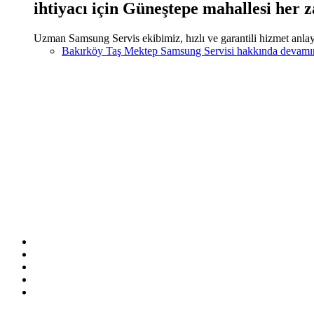
ihtiyacı için Güneştepe mahallesi her 
Uzman Samsung Servis ekibimiz, hızlı ve garantili hizmet anlayı
Bakırköy Taş Mektep Samsung Servisi hakkında
devamı
Sitemizde ismi geçen logo ve markalar ilgili firmanın tescilli ma