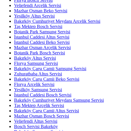
Florya Bosch Servisi
Veliefendi Arçelik Servisi
Mazhar Osman Beko Servisi
Yeşilköy Altus Servisi
Bakırköy Cumhuriyet Meydanı Arçelik Servisi
Taş Mektep Bosch Servisi
Botanik Park Samsung Servisi
İstanbul Caddesi Altus Servisi
İstanbul Caddesi Beko Servisi
Mazhar Osman Arçelik Servisi
Botanik Park Bosch Servisi
Bakırköy Altus Servisi
Florya Samsung Servisi
Bakırköy Çarşı Camii Samsung Servisi
Zuhuratbaba Altus Servisi
Bakırköy Çarşı Camii Beko Servisi
Florya Arçelik Servisi
Yeşilköy Samsung Servisi
İstanbul Caddesi Bosch Servisi
Bakırköy Cumhuriyet Meydanı Samsung Servisi
Taş Mektep Arçelik Servisi
Bakırköy Çarşı Camii Altus Servisi
Mazhar Osman Bosch Servisi
Veliefendi Altus Servisi
Bosch Servisi Bakırköy