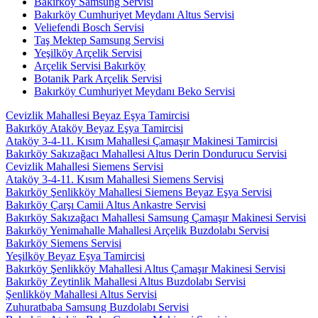
Bakırköy Samsung Servisi
Bakırköy Cumhuriyet Meydanı Altus Servisi
Veliefendi Bosch Servisi
Taş Mektep Samsung Servisi
Yeşilköy Arçelik Servisi
Arçelik Servisi Bakırköy
Botanik Park Arçelik Servisi
Bakırköy Cumhuriyet Meydanı Beko Servisi
Cevizlik Mahallesi Beyaz Eşya Tamircisi
Bakırköy Ataköy Beyaz Eşya Tamircisi
Ataköy 3-4-11. Kısım Mahallesi Çamaşır Makinesi Tamircisi
Bakırköy Sakızağacı Mahallesi Altus Derin Dondurucu Servisi
Cevizlik Mahallesi Siemens Servisi
Ataköy 3-4-11. Kısım Mahallesi Siemens Servisi
Bakırköy Şenlikköy Mahallesi Siemens Beyaz Eşya Servisi
Bakırköy Çarşı Camii Altus Ankastre Servisi
Bakırköy Sakızağacı Mahallesi Samsung Çamaşır Makinesi Servisi
Bakırköy Yenimahalle Mahallesi Arçelik Buzdolabı Servisi
Bakırköy Siemens Servisi
Yeşilköy Beyaz Eşya Tamircisi
Bakırköy Şenlikköy Mahallesi Altus Çamaşır Makinesi Servisi
Bakırköy Zeytinlik Mahallesi Altus Buzdolabı Servisi
Şenlikköy Mahallesi Altus Servisi
Zuhuratbaba Samsung Buzdolabı Servisi