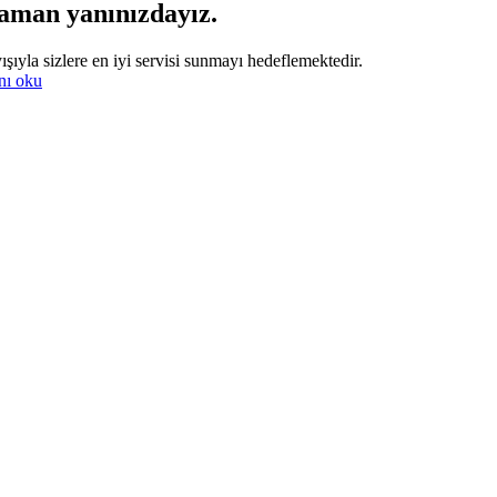
zaman yanınızdayız.
şıyla sizlere en iyi servisi sunmayı hedeflemektedir.
nı oku
rkasıdır. Firmamız sitemizde adı geçen markalara özel servis hizmeti