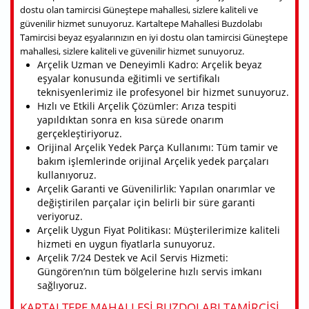
dostu olan tamircisi Güneştepe mahallesi, sizlere kaliteli ve
güvenilir hizmet sunuyoruz. Kartaltepe Mahallesi Buzdolabı
Tamircisi beyaz eşyalarınızın en iyi dostu olan tamircisi Güneştepe
mahallesi, sizlere kaliteli ve güvenilir hizmet sunuyoruz.
Arçelik Uzman ve Deneyimli Kadro: Arçelik beyaz
eşyalar konusunda eğitimli ve sertifikalı
teknisyenlerimiz ile profesyonel bir hizmet sunuyoruz.
Hızlı ve Etkili Arçelik Çözümler: Arıza tespiti
yapıldıktan sonra en kısa sürede onarım
gerçekleştiriyoruz.
Orijinal Arçelik Yedek Parça Kullanımı: Tüm tamir ve
bakım işlemlerinde orijinal Arçelik yedek parçaları
kullanıyoruz.
Arçelik Garanti ve Güvenilirlik: Yapılan onarımlar ve
değiştirilen parçalar için belirli bir süre garanti
veriyoruz.
Arçelik Uygun Fiyat Politikası: Müşterilerimize kaliteli
hizmeti en uygun fiyatlarla sunuyoruz.
Arçelik 7/24 Destek ve Acil Servis Hizmeti:
Güngören’nın tüm bölgelerine hızlı servis imkanı
sağlıyoruz.
KARTALTEPE MAHALLESI BUZDOLABI TAMIRCISI