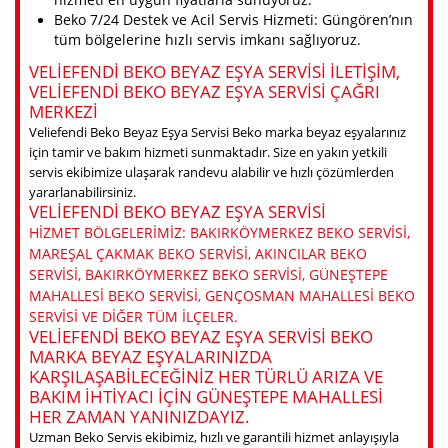
Beko 7/24 Destek ve Acil Servis Hizmeti: Güngören’nın
tüm bölgelerine hızlı servis imkanı sağlıyoruz.
VELIEFENDI BEKO BEYAZ EŞYA SERVISI ILETIŞIM,
VELIEFENDI BEKO BEYAZ EŞYA SERVISI ÇAĞRI
MERKEZI
Veliefendi Beko Beyaz Eşya Servisi Beko marka beyaz eşyalarınız
için tamir ve bakım hizmeti sunmaktadır. Size en yakın yetkili
servis ekibimize ulaşarak randevu alabilir ve hızlı çözümlerden
yararlanabilirsiniz.
VELIEFENDI BEKO BEYAZ EŞYA SERVISI
HIZMET BÖLGELERIMIZ: BAKIRKÖYMERKEZ BEKO SERVISI,
MAREŞAL ÇAKMAK BEKO SERVISI, AKINCILAR BEKO
SERVISI, BAKIRKÖYMERKEZ BEKO SERVISI, GÜNEŞTEPE
MAHALLESI BEKO SERVISI, GENÇOSMAN MAHALLESI BEKO
SERVISI VE DIĞER TÜM ILÇELER.
VELIEFENDI BEKO BEYAZ EŞYA SERVISI BEKO
MARKA BEYAZ EŞYALARINIZDA
KARŞILAŞABILECEĞINIZ HER TÜRLÜ ARIZA VE
BAKIM IHTIYACI IÇIN GÜNEŞTEPE MAHALLESI
HER ZAMAN YANINIZDAYIZ.
Uzman Beko Servis ekibimiz, hızlı ve garantili hizmet anlayışıyla