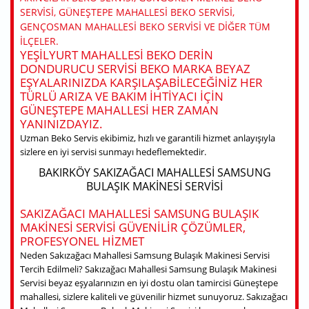
SERVISI, GÜNEŞTEPE MAHALLESI BEKO SERVISI,
GENÇOSMAN MAHALLESI BEKO SERVISI VE DIĞER TÜM
ILÇELER.
YEŞILYURT MAHALLESI BEKO DERIN
DONDURUCU SERVISI BEKO MARKA BEYAZ
EŞYALARINIZDA KARŞILAŞABILECEĞINIZ HER
TÜRLÜ ARIZA VE BAKIM IHTIYACI IÇIN
GÜNEŞTEPE MAHALLESI HER ZAMAN
YANINIZDAYIZ.
Uzman Beko Servis ekibimiz, hızlı ve garantili hizmet anlayışıyla
sizlere en iyi servisi sunmayı hedeflemektedir.
BAKIRKÖY SAKIZAĞACI MAHALLESI SAMSUNG
BULAŞIK MAKINESI SERVISI
SAKIZAĞACI MAHALLESI SAMSUNG BULAŞIK
MAKINESI SERVISI GÜVENILIR ÇÖZÜMLER,
PROFESYONEL HIZMET
Neden Sakızağacı Mahallesi Samsung Bulaşık Makinesi Servisi
Tercih Edilmeli? Sakızağacı Mahallesi Samsung Bulaşık Makinesi
Servisi beyaz eşyalarınızın en iyi dostu olan tamircisi Güneştepe
mahallesi, sizlere kaliteli ve güvenilir hizmet sunuyoruz. Sakızağacı