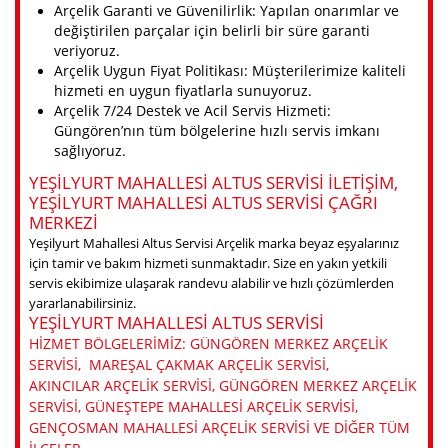
Arçelik Garanti ve Güvenilirlik: Yapılan onarımlar ve
değiştirilen parçalar için belirli bir süre garanti
veriyoruz.
Arçelik Uygun Fiyat Politikası: Müşterilerimize kaliteli
hizmeti en uygun fiyatlarla sunuyoruz.
Arçelik 7/24 Destek ve Acil Servis Hizmeti:
Güngören’nın tüm bölgelerine hızlı servis imkanı
sağlıyoruz.
YEŞILYURT MAHALLESI ALTUS SERVISI ILETIŞIM,
YEŞILYURT MAHALLESI ALTUS SERVISI ÇAĞRI
MERKEZI
Yeşilyurt Mahallesi Altus Servisi Arçelik marka beyaz eşyalarınız
için tamir ve bakım hizmeti sunmaktadır. Size en yakın yetkili
servis ekibimize ulaşarak randevu alabilir ve hızlı çözümlerden
yararlanabilirsiniz.
YEŞILYURT MAHALLESI ALTUS SERVISI
HIZMET BÖLGELERIMIZ: GÜNGÖREN MERKEZ ARÇELIK
SERVISI, MAREŞAL ÇAKMAK ARÇELIK SERVISI,
AKINCILAR ARÇELIK SERVISI, GÜNGÖREN MERKEZ ARÇELIK
SERVISI, GÜNEŞTEPE MAHALLESI ARÇELIK SERVISI,
GENÇOSMAN MAHALLESI ARÇELIK SERVISI VE DIĞER TÜM