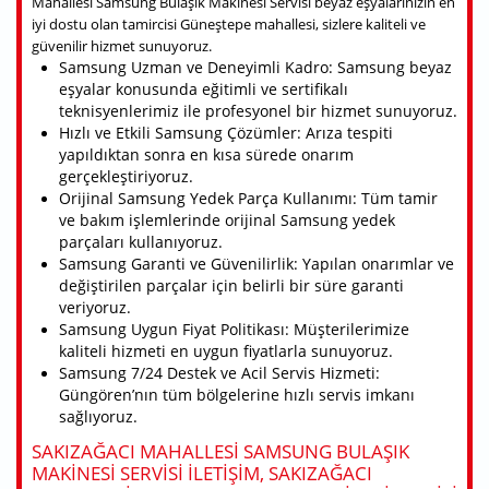
Mahallesi Samsung Bulaşık Makinesi Servisi beyaz eşyalarınızın en
iyi dostu olan tamircisi Güneştepe mahallesi, sizlere kaliteli ve
güvenilir hizmet sunuyoruz.
Samsung Uzman ve Deneyimli Kadro: Samsung beyaz
eşyalar konusunda eğitimli ve sertifikalı
teknisyenlerimiz ile profesyonel bir hizmet sunuyoruz.
Hızlı ve Etkili Samsung Çözümler: Arıza tespiti
yapıldıktan sonra en kısa sürede onarım
gerçekleştiriyoruz.
Orijinal Samsung Yedek Parça Kullanımı: Tüm tamir
ve bakım işlemlerinde orijinal Samsung yedek
parçaları kullanıyoruz.
Samsung Garanti ve Güvenilirlik: Yapılan onarımlar ve
değiştirilen parçalar için belirli bir süre garanti
veriyoruz.
Samsung Uygun Fiyat Politikası: Müşterilerimize
kaliteli hizmeti en uygun fiyatlarla sunuyoruz.
Samsung 7/24 Destek ve Acil Servis Hizmeti:
Güngören’nın tüm bölgelerine hızlı servis imkanı
sağlıyoruz.
SAKIZAĞACI MAHALLESI SAMSUNG BULAŞIK
MAKINESI SERVISI ILETIŞIM, SAKIZAĞACI