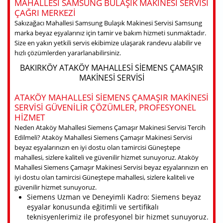
MAHALLESI SAMSUNG BULAŞIK MAKINESI SERVISI
ÇAĞRI MERKEZI
Sakızağacı Mahallesi Samsung Bulaşık Makinesi Servisi Samsung
marka beyaz eşyalarınız için tamir ve bakım hizmeti sunmaktadır.
Size en yakın yetkili servis ekibimize ulaşarak randevu alabilir ve
hızlı çözümlerden yararlanabilirsiniz.
BAKIRKÖY ATAKÖY MAHALLESI SIEMENS ÇAMAŞIR
MAKINESI SERVISI
ATAKÖY MAHALLESI SIEMENS ÇAMAŞIR MAKINESI
SERVISI GÜVENILIR ÇÖZÜMLER, PROFESYONEL
HIZMET
Neden Ataköy Mahallesi Siemens Çamaşır Makinesi Servisi Tercih
Edilmeli? Ataköy Mahallesi Siemens Çamaşır Makinesi Servisi
beyaz eşyalarınızın en iyi dostu olan tamircisi Güneştepe
mahallesi, sizlere kaliteli ve güvenilir hizmet sunuyoruz. Ataköy
Mahallesi Siemens Çamaşır Makinesi Servisi beyaz eşyalarınızın en
iyi dostu olan tamircisi Güneştepe mahallesi, sizlere kaliteli ve
güvenilir hizmet sunuyoruz.
Siemens Uzman ve Deneyimli Kadro: Siemens beyaz
eşyalar konusunda eğitimli ve sertifikalı
teknisyenlerimiz ile profesyonel bir hizmet sunuyoruz.