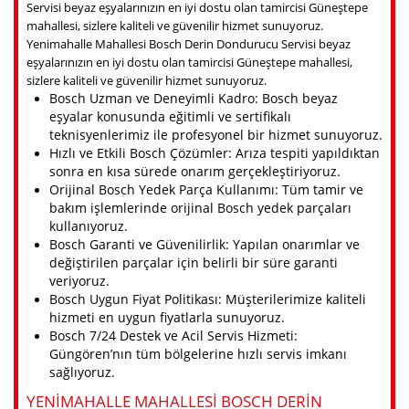
Servisi beyaz eşyalarınızın en iyi dostu olan tamircisi Güneştepe
mahallesi, sizlere kaliteli ve güvenilir hizmet sunuyoruz.
Yenimahalle Mahallesi Bosch Derin Dondurucu Servisi beyaz
eşyalarınızın en iyi dostu olan tamircisi Güneştepe mahallesi,
sizlere kaliteli ve güvenilir hizmet sunuyoruz.
Bosch Uzman ve Deneyimli Kadro: Bosch beyaz
eşyalar konusunda eğitimli ve sertifikalı
teknisyenlerimiz ile profesyonel bir hizmet sunuyoruz.
Hızlı ve Etkili Bosch Çözümler: Arıza tespiti yapıldıktan
sonra en kısa sürede onarım gerçekleştiriyoruz.
Orijinal Bosch Yedek Parça Kullanımı: Tüm tamir ve
bakım işlemlerinde orijinal Bosch yedek parçaları
kullanıyoruz.
Bosch Garanti ve Güvenilirlik: Yapılan onarımlar ve
değiştirilen parçalar için belirli bir süre garanti
veriyoruz.
Bosch Uygun Fiyat Politikası: Müşterilerimize kaliteli
hizmeti en uygun fiyatlarla sunuyoruz.
Bosch 7/24 Destek ve Acil Servis Hizmeti:
Güngören’nın tüm bölgelerine hızlı servis imkanı
sağlıyoruz.
YENIMAHALLE MAHALLESI BOSCH DERIN