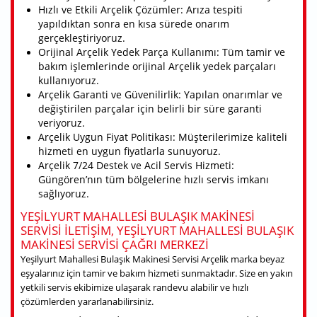
Hızlı ve Etkili Arçelik Çözümler: Arıza tespiti
yapıldıktan sonra en kısa sürede onarım
gerçekleştiriyoruz.
Orijinal Arçelik Yedek Parça Kullanımı: Tüm tamir ve
bakım işlemlerinde orijinal Arçelik yedek parçaları
kullanıyoruz.
Arçelik Garanti ve Güvenilirlik: Yapılan onarımlar ve
değiştirilen parçalar için belirli bir süre garanti
veriyoruz.
Arçelik Uygun Fiyat Politikası: Müşterilerimize kaliteli
hizmeti en uygun fiyatlarla sunuyoruz.
Arçelik 7/24 Destek ve Acil Servis Hizmeti:
Güngören’nın tüm bölgelerine hızlı servis imkanı
sağlıyoruz.
YEŞILYURT MAHALLESI BULAŞIK MAKINESI
SERVISI ILETIŞIM, YEŞILYURT MAHALLESI BULAŞIK
MAKINESI SERVISI ÇAĞRI MERKEZI
Yeşilyurt Mahallesi Bulaşık Makinesi Servisi Arçelik marka beyaz
eşyalarınız için tamir ve bakım hizmeti sunmaktadır. Size en yakın
yetkili servis ekibimize ulaşarak randevu alabilir ve hızlı
çözümlerden yararlanabilirsiniz.