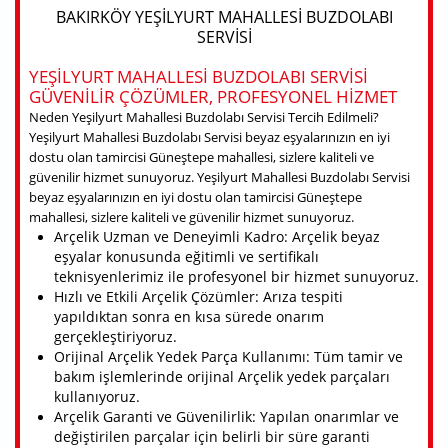
BAKIRKÖY YEŞILYURT MAHALLESI BUZDOLABI
SERVISI
YEŞILYURT MAHALLESI BUZDOLABI SERVISI
GÜVENILIR ÇÖZÜMLER, PROFESYONEL HIZMET
Neden Yeşilyurt Mahallesi Buzdolabı Servisi Tercih Edilmeli?
Yeşilyurt Mahallesi Buzdolabı Servisi beyaz eşyalarınızın en iyi
dostu olan tamircisi Güneştepe mahallesi, sizlere kaliteli ve
güvenilir hizmet sunuyoruz. Yeşilyurt Mahallesi Buzdolabı Servisi
beyaz eşyalarınızın en iyi dostu olan tamircisi Güneştepe
mahallesi, sizlere kaliteli ve güvenilir hizmet sunuyoruz.
Arçelik Uzman ve Deneyimli Kadro: Arçelik beyaz
eşyalar konusunda eğitimli ve sertifikalı
teknisyenlerimiz ile profesyonel bir hizmet sunuyoruz.
Hızlı ve Etkili Arçelik Çözümler: Arıza tespiti
yapıldıktan sonra en kısa sürede onarım
gerçekleştiriyoruz.
Orijinal Arçelik Yedek Parça Kullanımı: Tüm tamir ve
bakım işlemlerinde orijinal Arçelik yedek parçaları
kullanıyoruz.
Arçelik Garanti ve Güvenilirlik: Yapılan onarımlar ve
değiştirilen parçalar için belirli bir süre garanti