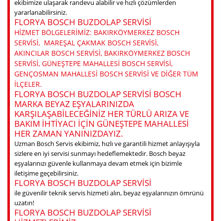
ekibimize ulaşarak randevu alabilir ve hızlı çözümlerden
yararlanabilirsiniz.
FLORYA BOSCH BUZDOLAP SERVISI
HIZMET BÖLGELERIMIZ: BAKIRKÖYMERKEZ BOSCH
SERVISI, MAREŞAL ÇAKMAK BOSCH SERVISI,
AKINCILAR BOSCH SERVISI, BAKIRKÖYMERKEZ BOSCH
SERVISI, GÜNEŞTEPE MAHALLESI BOSCH SERVISI,
GENÇOSMAN MAHALLESI BOSCH SERVISI VE DIĞER TÜM
ILÇELER.
FLORYA BOSCH BUZDOLAP SERVISI BOSCH
MARKA BEYAZ EŞYALARINIZDA
KARŞILAŞABILECEĞINIZ HER TÜRLÜ ARIZA VE
BAKIM IHTIYACI IÇIN GÜNEŞTEPE MAHALLESI
HER ZAMAN YANINIZDAYIZ.
Uzman Bosch Servis ekibimiz, hızlı ve garantili hizmet anlayışıyla
sizlere en iyi servisi sunmayı hedeflemektedir. Bosch beyaz
eşyalarınızı güvenle kullanmaya devam etmek için bizimle
iletişime geçebilirsiniz.
FLORYA BOSCH BUZDOLAP SERVISI
ile güvenilir teknik servis hizmeti alın, beyaz eşyalarınızın ömrünü
uzatın!
FLORYA BOSCH BUZDOLAP SERVISI