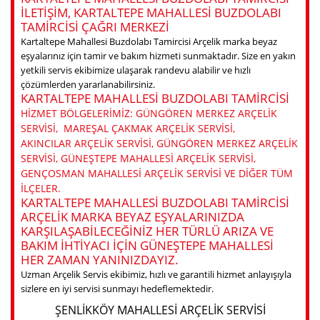
ILETIŞIM, KARTALTEPE MAHALLESI BUZDOLABI
TAMIRCISI ÇAĞRI MERKEZI
Kartaltepe Mahallesi Buzdolabı Tamircisi Arçelik marka beyaz
eşyalarınız için tamir ve bakım hizmeti sunmaktadır. Size en yakın
yetkili servis ekibimize ulaşarak randevu alabilir ve hızlı
çözümlerden yararlanabilirsiniz.
KARTALTEPE MAHALLESI BUZDOLABI TAMIRCISI
HIZMET BÖLGELERIMIZ: GÜNGÖREN MERKEZ ARÇELIK
SERVISI, MAREŞAL ÇAKMAK ARÇELIK SERVISI,
AKINCILAR ARÇELIK SERVISI, GÜNGÖREN MERKEZ ARÇELIK
SERVISI, GÜNEŞTEPE MAHALLESI ARÇELIK SERVISI,
GENÇOSMAN MAHALLESI ARÇELIK SERVISI VE DIĞER TÜM
ILÇELER.
KARTALTEPE MAHALLESI BUZDOLABI TAMIRCISI
ARÇELIK MARKA BEYAZ EŞYALARINIZDA
KARŞILAŞABILECEĞINIZ HER TÜRLÜ ARIZA VE
BAKIM IHTIYACI IÇIN GÜNEŞTEPE MAHALLESI
HER ZAMAN YANINIZDAYIZ.
Uzman Arçelik Servis ekibimiz, hızlı ve garantili hizmet anlayışıyla
sizlere en iyi servisi sunmayı hedeflemektedir.
ŞENLIKKÖY MAHALLESI ARÇELIK SERVISI