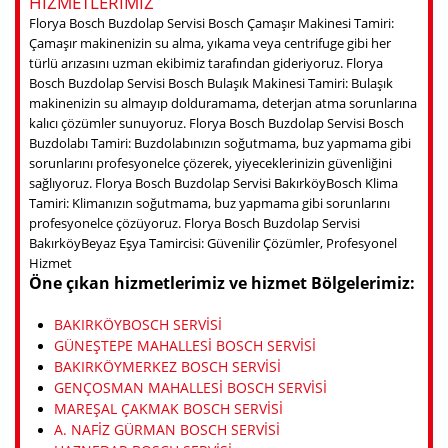
HIZMETLERIMIZ
Florya Bosch Buzdolap Servisi Bosch Çamaşır Makinesi Tamiri:
Çamaşır makinenizin su alma, yıkama veya centrifuge gibi her
türlü arızasını uzman ekibimiz tarafından gideriyoruz. Florya
Bosch Buzdolap Servisi Bosch Bulaşık Makinesi Tamiri: Bulaşık
makinenizin su almayıp dolduramama, deterjan atma sorunlarına
kalıcı çözümler sunuyoruz. Florya Bosch Buzdolap Servisi Bosch
Buzdolabı Tamiri: Buzdolabınızın soğutmama, buz yapmama gibi
sorunlarını profesyonelce çözerek, yiyeceklerinizin güvenliğini
sağlıyoruz. Florya Bosch Buzdolap Servisi BakırköyBosch Klima
Tamiri: Klimanızın soğutmama, buz yapmama gibi sorunlarını
profesyonelce çözüyoruz. Florya Bosch Buzdolap Servisi
BakırköyBeyaz Eşya Tamircisi: Güvenilir Çözümler, Profesyonel
Hizmet
Öne çıkan hizmetlerimiz ve hizmet Bölgelerimiz:
BAKIRKÖYBOSCH SERVISI
GÜNEŞTEPE MAHALLESI BOSCH SERVISI
BAKIRKÖYMERKEZ BOSCH SERVISI
GENÇOSMAN MAHALLESI BOSCH SERVISI
MAREŞAL ÇAKMAK BOSCH SERVISI
A. NAFIZ GÜRMAN BOSCH SERVISI