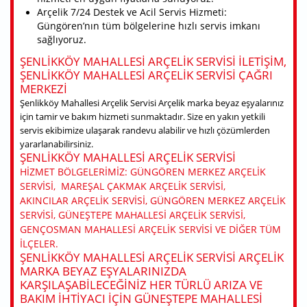
Arçelik 7/24 Destek ve Acil Servis Hizmeti:
Güngören’nın tüm bölgelerine hızlı servis imkanı
sağlıyoruz.
ŞENLIKKÖY MAHALLESI ARÇELIK SERVISI ILETIŞIM,
ŞENLIKKÖY MAHALLESI ARÇELIK SERVISI ÇAĞRI
MERKEZI
Şenlikköy Mahallesi Arçelik Servisi Arçelik marka beyaz eşyalarınız
için tamir ve bakım hizmeti sunmaktadır. Size en yakın yetkili
servis ekibimize ulaşarak randevu alabilir ve hızlı çözümlerden
yararlanabilirsiniz.
ŞENLIKKÖY MAHALLESI ARÇELIK SERVISI
HIZMET BÖLGELERIMIZ: GÜNGÖREN MERKEZ ARÇELIK
SERVISI, MAREŞAL ÇAKMAK ARÇELIK SERVISI,
AKINCILAR ARÇELIK SERVISI, GÜNGÖREN MERKEZ ARÇELIK
SERVISI, GÜNEŞTEPE MAHALLESI ARÇELIK SERVISI,
GENÇOSMAN MAHALLESI ARÇELIK SERVISI VE DIĞER TÜM
ILÇELER.
ŞENLIKKÖY MAHALLESI ARÇELIK SERVISI ARÇELIK
MARKA BEYAZ EŞYALARINIZDA
KARŞILAŞABILECEĞINIZ HER TÜRLÜ ARIZA VE
BAKIM IHTIYACI IÇIN GÜNEŞTEPE MAHALLESI