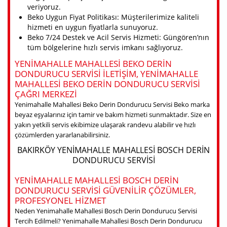
veriyoruz.
Beko Uygun Fiyat Politikası: Müşterilerimize kaliteli
hizmeti en uygun fiyatlarla sunuyoruz.
Beko 7/24 Destek ve Acil Servis Hizmeti: Güngören’nın
tüm bölgelerine hızlı servis imkanı sağlıyoruz.
YENIMAHALLE MAHALLESI BEKO DERIN
DONDURUCU SERVISI ILETIŞIM, YENIMAHALLE
MAHALLESI BEKO DERIN DONDURUCU SERVISI
ÇAĞRI MERKEZI
Yenimahalle Mahallesi Beko Derin Dondurucu Servisi Beko marka
beyaz eşyalarınız için tamir ve bakım hizmeti sunmaktadır. Size en
yakın yetkili servis ekibimize ulaşarak randevu alabilir ve hızlı
çözümlerden yararlanabilirsiniz.
BAKIRKÖY YENIMAHALLE MAHALLESI BOSCH DERIN
DONDURUCU SERVISI
YENIMAHALLE MAHALLESI BOSCH DERIN
DONDURUCU SERVISI GÜVENILIR ÇÖZÜMLER,
PROFESYONEL HIZMET
Neden Yenimahalle Mahallesi Bosch Derin Dondurucu Servisi
Tercih Edilmeli? Yenimahalle Mahallesi Bosch Derin Dondurucu