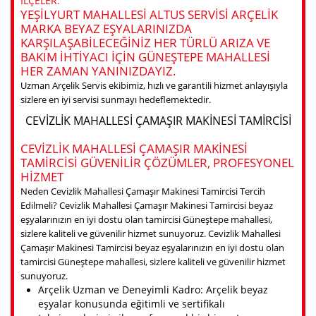
ILÇELER.
YEŞILYURT MAHALLESI ALTUS SERVISI ARÇELIK
MARKA BEYAZ EŞYALARINIZDA
KARŞILAŞABILECEĞINIZ HER TÜRLÜ ARIZA VE
BAKIM IHTIYACI IÇIN GÜNEŞTEPE MAHALLESI
HER ZAMAN YANINIZDAYIZ.
Uzman Arçelik Servis ekibimiz, hızlı ve garantili hizmet anlayışıyla
sizlere en iyi servisi sunmayı hedeflemektedir.
CEVIZLIK MAHALLESI ÇAMAŞIR MAKINESI TAMIRCISI
CEVIZLIK MAHALLESI ÇAMAŞIR MAKINESI
TAMIRCISI GÜVENILIR ÇÖZÜMLER, PROFESYONEL
HIZMET
Neden Cevizlik Mahallesi Çamaşır Makinesi Tamircisi Tercih
Edilmeli? Cevizlik Mahallesi Çamaşır Makinesi Tamircisi beyaz
eşyalarınızın en iyi dostu olan tamircisi Güneştepe mahallesi,
sizlere kaliteli ve güvenilir hizmet sunuyoruz. Cevizlik Mahallesi
Çamaşır Makinesi Tamircisi beyaz eşyalarınızın en iyi dostu olan
tamircisi Güneştepe mahallesi, sizlere kaliteli ve güvenilir hizmet
sunuyoruz.
Arçelik Uzman ve Deneyimli Kadro: Arçelik beyaz
eşyalar konusunda eğitimli ve sertifikalı