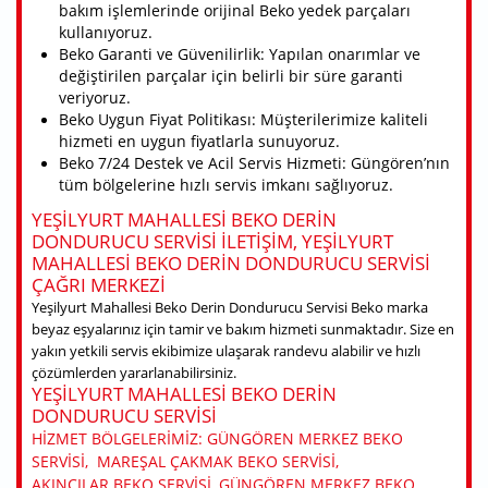
bakım işlemlerinde orijinal Beko yedek parçaları
kullanıyoruz.
Beko Garanti ve Güvenilirlik: Yapılan onarımlar ve
değiştirilen parçalar için belirli bir süre garanti
veriyoruz.
Beko Uygun Fiyat Politikası: Müşterilerimize kaliteli
hizmeti en uygun fiyatlarla sunuyoruz.
Beko 7/24 Destek ve Acil Servis Hizmeti: Güngören’nın
tüm bölgelerine hızlı servis imkanı sağlıyoruz.
YEŞILYURT MAHALLESI BEKO DERIN
DONDURUCU SERVISI ILETIŞIM, YEŞILYURT
MAHALLESI BEKO DERIN DONDURUCU SERVISI
ÇAĞRI MERKEZI
Yeşilyurt Mahallesi Beko Derin Dondurucu Servisi Beko marka
beyaz eşyalarınız için tamir ve bakım hizmeti sunmaktadır. Size en
yakın yetkili servis ekibimize ulaşarak randevu alabilir ve hızlı
çözümlerden yararlanabilirsiniz.
YEŞILYURT MAHALLESI BEKO DERIN
DONDURUCU SERVISI
HIZMET BÖLGELERIMIZ: GÜNGÖREN MERKEZ BEKO
SERVISI, MAREŞAL ÇAKMAK BEKO SERVISI,
AKINCILAR BEKO SERVISI, GÜNGÖREN MERKEZ BEKO