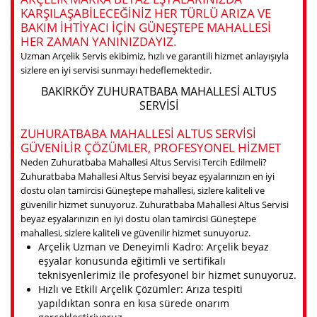
KARŞILAŞABILECEĞINIZ HER TÜRLÜ ARIZA VE
BAKIM IHTIYACI IÇIN GÜNEŞTEPE MAHALLESI
HER ZAMAN YANINIZDAYIZ.
Uzman Arçelik Servis ekibimiz, hızlı ve garantili hizmet anlayışıyla
sizlere en iyi servisi sunmayı hedeflemektedir.
BAKIRKÖY ZUHURATBABA MAHALLESI ALTUS
SERVISI
ZUHURATBABA MAHALLESI ALTUS SERVISI
GÜVENILIR ÇÖZÜMLER, PROFESYONEL HIZMET
Neden Zuhuratbaba Mahallesi Altus Servisi Tercih Edilmeli?
Zuhuratbaba Mahallesi Altus Servisi beyaz eşyalarınızın en iyi
dostu olan tamircisi Güneştepe mahallesi, sizlere kaliteli ve
güvenilir hizmet sunuyoruz. Zuhuratbaba Mahallesi Altus Servisi
beyaz eşyalarınızın en iyi dostu olan tamircisi Güneştepe
mahallesi, sizlere kaliteli ve güvenilir hizmet sunuyoruz.
Arçelik Uzman ve Deneyimli Kadro: Arçelik beyaz
eşyalar konusunda eğitimli ve sertifikalı
teknisyenlerimiz ile profesyonel bir hizmet sunuyoruz.
Hızlı ve Etkili Arçelik Çözümler: Arıza tespiti
yapıldıktan sonra en kısa sürede onarım