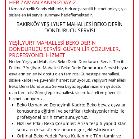
HER ZAMAN YANINIZDAYIZ.
Uzman Arçelik Servis ekibimiz, hızlı ve garantili hizmet anlayışıyla
sizlere en iyi servisi sunmayı hedeflemektedir.
BAKIRKÖY YEŞILYURT MAHALLESI BEKO DERIN
DONDURUCU SERVISI
YEŞILYURT MAHALLESI BEKO DERIN
DONDURUCU SERVISI GÜVENILIR ÇÖZÜMLER,
PROFESYONEL HIZMET
Neden Yeşilyurt Mahallesi Beko Derin Dondurucu Servisi Tercih
Edilmeli? Yeşilyurt Mahallesi Beko Derin Dondurucu Servisi beyaz
eşyalarınızın en iyi dostu olan tamircisi Güneştepe mahallesi,
sizlere kaliteli ve güvenilir hizmet sunuyoruz. Yeşilyurt Mahallesi
Beko Derin Dondurucu Servisi beyaz eşyalarınızın en iyi dostu
olan tamircisi Güneştepe mahallesi, sizlere kaliteli ve güvenilir
hizmet sunuyoruz.
Beko Uzman ve Deneyimli Kadro: Beko beyaz eşyalar
konusunda eğitimli ve sertifikalı teknisyenlerimiz ile
profesyonel bir hizmet sunuyoruz.
Hızlı ve Etkili Beko Çözümler: Arıza tespiti yapıldıktan
sonra en kısa sürede onarım gerçekleştiriyoruz.
Orijinal Beko Yedek Parça Kullanımı: Tüm tamir ve