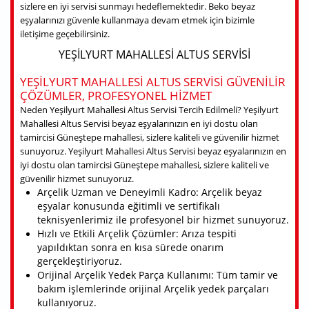
sizlere en iyi servisi sunmayı hedeflemektedir. Beko beyaz
eşyalarınızı güvenle kullanmaya devam etmek için bizimle
iletişime geçebilirsiniz.
YEŞILYURT MAHALLESI ALTUS SERVISI
YEŞILYURT MAHALLESI ALTUS SERVISI GÜVENILIR
ÇÖZÜMLER, PROFESYONEL HIZMET
Neden Yeşilyurt Mahallesi Altus Servisi Tercih Edilmeli? Yeşilyurt
Mahallesi Altus Servisi beyaz eşyalarınızın en iyi dostu olan
tamircisi Güneştepe mahallesi, sizlere kaliteli ve güvenilir hizmet
sunuyoruz. Yeşilyurt Mahallesi Altus Servisi beyaz eşyalarınızın en
iyi dostu olan tamircisi Güneştepe mahallesi, sizlere kaliteli ve
güvenilir hizmet sunuyoruz.
Arçelik Uzman ve Deneyimli Kadro: Arçelik beyaz
eşyalar konusunda eğitimli ve sertifikalı
teknisyenlerimiz ile profesyonel bir hizmet sunuyoruz.
Hızlı ve Etkili Arçelik Çözümler: Arıza tespiti
yapıldıktan sonra en kısa sürede onarım
gerçekleştiriyoruz.
Orijinal Arçelik Yedek Parça Kullanımı: Tüm tamir ve
bakım işlemlerinde orijinal Arçelik yedek parçaları
kullanıyoruz.