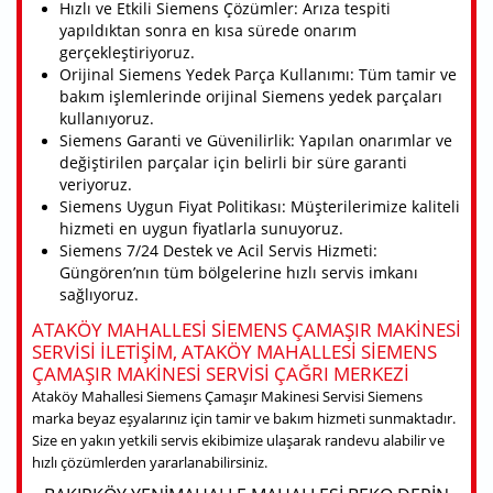
Hızlı ve Etkili Siemens Çözümler: Arıza tespiti
yapıldıktan sonra en kısa sürede onarım
gerçekleştiriyoruz.
Orijinal Siemens Yedek Parça Kullanımı: Tüm tamir ve
bakım işlemlerinde orijinal Siemens yedek parçaları
kullanıyoruz.
Siemens Garanti ve Güvenilirlik: Yapılan onarımlar ve
değiştirilen parçalar için belirli bir süre garanti
veriyoruz.
Siemens Uygun Fiyat Politikası: Müşterilerimize kaliteli
hizmeti en uygun fiyatlarla sunuyoruz.
Siemens 7/24 Destek ve Acil Servis Hizmeti:
Güngören’nın tüm bölgelerine hızlı servis imkanı
sağlıyoruz.
ATAKÖY MAHALLESI SIEMENS ÇAMAŞIR MAKINESI
SERVISI ILETIŞIM, ATAKÖY MAHALLESI SIEMENS
ÇAMAŞIR MAKINESI SERVISI ÇAĞRI MERKEZI
Ataköy Mahallesi Siemens Çamaşır Makinesi Servisi Siemens
marka beyaz eşyalarınız için tamir ve bakım hizmeti sunmaktadır.
Size en yakın yetkili servis ekibimize ulaşarak randevu alabilir ve
hızlı çözümlerden yararlanabilirsiniz.