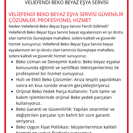
VELIEFENDI BEKO BEYAZ EŞYA SERVISI
VELIEFENDI BEKO BEYAZ EŞYA SERVISI GÜVENILIR
ÇÖZÜMLER, PROFESYONEL HIZMET
Neden Veliefendi Beko Beyaz Eşya Servisi Tercih Edilmeli?
Veliefendi Beko Beyaz Eşya Servisi beyaz eşyalarınızın en iyi dostu
olan tamircisi Güneştepe mahallesi, sizlere kaliteli ve güvenilir
hizmet sunuyoruz. Veliefendi Beko Beyaz Eşya Servisi beyaz
eşyalarınızın en iyi dostu olan tamircisi Güneştepe mahallesi,
sizlere kaliteli ve güvenilir hizmet sunuyoruz.
Beko Uzman ve Deneyimli Kadro: Beko beyaz eşyalar
konusunda eğitimli ve sertifikalı teknisyenlerimiz ile
profesyonel bir hizmet sunuyoruz.
Hızlı ve Etkili Beko Çözümler: Arıza tespiti yapıldıktan
sonra en kısa sürede onarım gerçekleştiriyoruz.
Orijinal Beko Yedek Parça Kullanımı: Tüm tamir ve
bakım işlemlerinde orijinal Beko yedek parçaları
kullanıyoruz.
Beko Garanti ve Güvenilirlik: Yapılan onarımlar ve
değiştirilen parçalar için belirli bir süre garanti
veriyoruz.
Beko Uygun Fiyat Politikası: Müşterilerimize kaliteli
hizmeti en uygun fiyatlarla sunuyoruz.