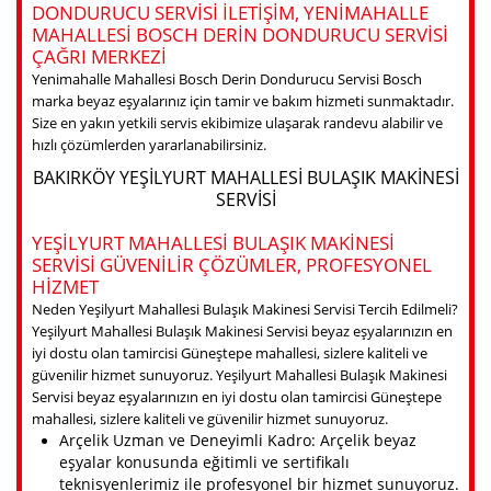
DONDURUCU SERVISI ILETIŞIM, YENIMAHALLE
MAHALLESI BOSCH DERIN DONDURUCU SERVISI
ÇAĞRI MERKEZI
Yenimahalle Mahallesi Bosch Derin Dondurucu Servisi Bosch
marka beyaz eşyalarınız için tamir ve bakım hizmeti sunmaktadır.
Size en yakın yetkili servis ekibimize ulaşarak randevu alabilir ve
hızlı çözümlerden yararlanabilirsiniz.
BAKIRKÖY YEŞILYURT MAHALLESI BULAŞIK MAKINESI
SERVISI
YEŞILYURT MAHALLESI BULAŞIK MAKINESI
SERVISI GÜVENILIR ÇÖZÜMLER, PROFESYONEL
HIZMET
Neden Yeşilyurt Mahallesi Bulaşık Makinesi Servisi Tercih Edilmeli?
Yeşilyurt Mahallesi Bulaşık Makinesi Servisi beyaz eşyalarınızın en
iyi dostu olan tamircisi Güneştepe mahallesi, sizlere kaliteli ve
güvenilir hizmet sunuyoruz. Yeşilyurt Mahallesi Bulaşık Makinesi
Servisi beyaz eşyalarınızın en iyi dostu olan tamircisi Güneştepe
mahallesi, sizlere kaliteli ve güvenilir hizmet sunuyoruz.
Arçelik Uzman ve Deneyimli Kadro: Arçelik beyaz
eşyalar konusunda eğitimli ve sertifikalı
teknisyenlerimiz ile profesyonel bir hizmet sunuyoruz.