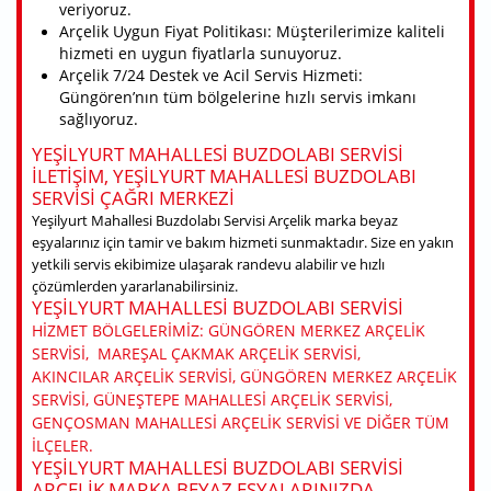
veriyoruz.
Arçelik Uygun Fiyat Politikası: Müşterilerimize kaliteli
hizmeti en uygun fiyatlarla sunuyoruz.
Arçelik 7/24 Destek ve Acil Servis Hizmeti:
Güngören’nın tüm bölgelerine hızlı servis imkanı
sağlıyoruz.
YEŞILYURT MAHALLESI BUZDOLABI SERVISI
ILETIŞIM, YEŞILYURT MAHALLESI BUZDOLABI
SERVISI ÇAĞRI MERKEZI
Yeşilyurt Mahallesi Buzdolabı Servisi Arçelik marka beyaz
eşyalarınız için tamir ve bakım hizmeti sunmaktadır. Size en yakın
yetkili servis ekibimize ulaşarak randevu alabilir ve hızlı
çözümlerden yararlanabilirsiniz.
YEŞILYURT MAHALLESI BUZDOLABI SERVISI
HIZMET BÖLGELERIMIZ: GÜNGÖREN MERKEZ ARÇELIK
SERVISI, MAREŞAL ÇAKMAK ARÇELIK SERVISI,
AKINCILAR ARÇELIK SERVISI, GÜNGÖREN MERKEZ ARÇELIK
SERVISI, GÜNEŞTEPE MAHALLESI ARÇELIK SERVISI,
GENÇOSMAN MAHALLESI ARÇELIK SERVISI VE DIĞER TÜM
ILÇELER.
YEŞILYURT MAHALLESI BUZDOLABI SERVISI
ARÇELIK MARKA BEYAZ EŞYALARINIZDA