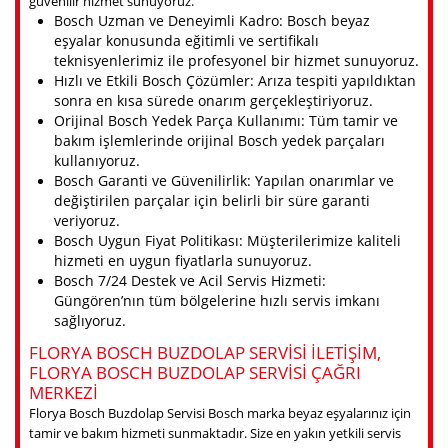
güvenilir hizmet sunuyoruz.
Bosch Uzman ve Deneyimli Kadro: Bosch beyaz
eşyalar konusunda eğitimli ve sertifikalı
teknisyenlerimiz ile profesyonel bir hizmet sunuyoruz.
Hızlı ve Etkili Bosch Çözümler: Arıza tespiti yapıldıktan
sonra en kısa sürede onarım gerçekleştiriyoruz.
Orijinal Bosch Yedek Parça Kullanımı: Tüm tamir ve
bakım işlemlerinde orijinal Bosch yedek parçaları
kullanıyoruz.
Bosch Garanti ve Güvenilirlik: Yapılan onarımlar ve
değiştirilen parçalar için belirli bir süre garanti
veriyoruz.
Bosch Uygun Fiyat Politikası: Müşterilerimize kaliteli
hizmeti en uygun fiyatlarla sunuyoruz.
Bosch 7/24 Destek ve Acil Servis Hizmeti:
Güngören’nın tüm bölgelerine hızlı servis imkanı
sağlıyoruz.
FLORYA BOSCH BUZDOLAP SERVISI ILETIŞIM,
FLORYA BOSCH BUZDOLAP SERVISI ÇAĞRI
MERKEZI
Florya Bosch Buzdolap Servisi Bosch marka beyaz eşyalarınız için
tamir ve bakım hizmeti sunmaktadır. Size en yakın yetkili servis