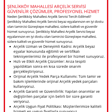
ŞENLIKKÖY MAHALLESI ARÇELIK SERVISI
GÜVENILIR ÇÖZÜMLER, PROFESYONEL HIZMET
Neden Şenlikköy Mahallesi Arçelik Servisi Tercih Edilmeli?
Şenlikköy Mahallesi Arçelik Servisi beyaz eşyalarınızın en iyi dostu
olan tamircisi Güneştepe mahallesi, sizlere kaliteli ve güvenilir
hizmet sunuyoruz. Şenlikköy Mahallesi Arçelik Servisi beyaz
eşyalarınızın en iyi dostu olan tamircisi Güneştepe mahallesi,
sizlere kaliteli ve güvenilir hizmet sunuyoruz.
Arçelik Uzman ve Deneyimli Kadro: Arçelik beyaz
eşyalar konusunda eğitimli ve sertifikalı
teknisyenlerimiz ile profesyonel bir hizmet sunuyoruz.
Hızlı ve Etkili Arçelik Çözümler: Arıza tespiti
yapıldıktan sonra en kısa sürede onarım
gerçekleştiriyoruz.
Orijinal Arçelik Yedek Parça Kullanımı: Tüm tamir ve
bakım işlemlerinde orijinal Arçelik yedek parçaları
kullanıyoruz.
Arçelik Garanti ve Güvenilirlik: Yapılan onarımlar ve
değiştirilen parçalar için belirli bir süre garanti
veriyoruz.
Arçelik Uygun Fiyat Politikası: Müşterilerimize kaliteli
hizmeti en uygun fiyatlarla sunuyoruz.