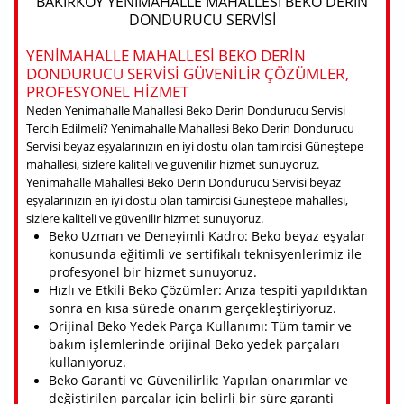
BAKIRKÖY YENIMAHALLE MAHALLESI BEKO DERIN
DONDURUCU SERVISI
YENIMAHALLE MAHALLESI BEKO DERIN
DONDURUCU SERVISI GÜVENILIR ÇÖZÜMLER,
PROFESYONEL HIZMET
Neden Yenimahalle Mahallesi Beko Derin Dondurucu Servisi
Tercih Edilmeli? Yenimahalle Mahallesi Beko Derin Dondurucu
Servisi beyaz eşyalarınızın en iyi dostu olan tamircisi Güneştepe
mahallesi, sizlere kaliteli ve güvenilir hizmet sunuyoruz.
Yenimahalle Mahallesi Beko Derin Dondurucu Servisi beyaz
eşyalarınızın en iyi dostu olan tamircisi Güneştepe mahallesi,
sizlere kaliteli ve güvenilir hizmet sunuyoruz.
Beko Uzman ve Deneyimli Kadro: Beko beyaz eşyalar
konusunda eğitimli ve sertifikalı teknisyenlerimiz ile
profesyonel bir hizmet sunuyoruz.
Hızlı ve Etkili Beko Çözümler: Arıza tespiti yapıldıktan
sonra en kısa sürede onarım gerçekleştiriyoruz.
Orijinal Beko Yedek Parça Kullanımı: Tüm tamir ve
bakım işlemlerinde orijinal Beko yedek parçaları
kullanıyoruz.
Beko Garanti ve Güvenilirlik: Yapılan onarımlar ve
değiştirilen parçalar için belirli bir süre garanti