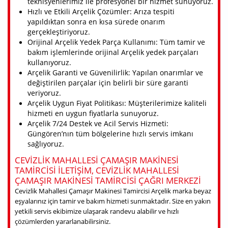
teknisyenlerimiz ile profesyonel bir hizmet sunuyoruz.
Hızlı ve Etkili Arçelik Çözümler: Arıza tespiti
yapıldıktan sonra en kısa sürede onarım
gerçekleştiriyoruz.
Orijinal Arçelik Yedek Parça Kullanımı: Tüm tamir ve
bakım işlemlerinde orijinal Arçelik yedek parçaları
kullanıyoruz.
Arçelik Garanti ve Güvenilirlik: Yapılan onarımlar ve
değiştirilen parçalar için belirli bir süre garanti
veriyoruz.
Arçelik Uygun Fiyat Politikası: Müşterilerimize kaliteli
hizmeti en uygun fiyatlarla sunuyoruz.
Arçelik 7/24 Destek ve Acil Servis Hizmeti:
Güngören’nın tüm bölgelerine hızlı servis imkanı
sağlıyoruz.
CEVIZLIK MAHALLESI ÇAMAŞIR MAKINESI
TAMIRCISI ILETIŞIM, CEVIZLIK MAHALLESI
ÇAMAŞIR MAKINESI TAMIRCISI ÇAĞRI MERKEZI
Cevizlik Mahallesi Çamaşır Makinesi Tamircisi Arçelik marka beyaz
eşyalarınız için tamir ve bakım hizmeti sunmaktadır. Size en yakın
yetkili servis ekibimize ulaşarak randevu alabilir ve hızlı
çözümlerden yararlanabilirsiniz.