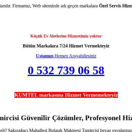
kalarıdır. Firmamız, Web sitemizde adı geçen markalara
Özel Servis Hizm
Küçük Ev Aletlerine Hizmetimiz yoktur
Bütün Markalara 7/24 Hizmet Vermekteyiz
Ustamızı
Hemen Arayabilirsiniz
0 532 739 06 58
KUMTEL markasına Hizmet Vermemekteyiz
mircisi Güvenilir Çözümler, Profesyonel H
? Sakızağacı Mahallesi Bulaşık Makinesi Tamircisi beyaz eşyalarınızın e