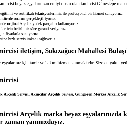
rcisi beyaz eşyalarınızın en iyi dostu olan tamircisi Güneştepe mahalle
timli ve sertifikalı teknisyenlerimiz ile profesyonel bir hizmet sunuyoruz.
sa sürede onarım gerçekleştiriyoruz.
de orijinal Arçelik yedek parçaları kullanıyoruz.
ar için belirli bir süre garanti veriyoruz.
gun fiyatlarla sunuyoruz.
ine hızlı servis imkanı sağlıyoruz.
ircisi iletişim, Sakızağacı Mahallesi Bula
şyalarınız için tamir ve bakım hizmeti sunmaktadır. Size en yakın yetki
mircisi
rçelik Servisi, Akıncılar Arçelik Servisi, Güngören Merkez Arçelik Serv
rcisi Arçelik marka beyaz eşyalarınızda kar
er zaman yanınızdayız.