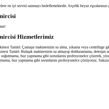
izlere en iyi servisi sunmayı hedeflemektedir. Arçelik beyaz eşyalarınız
mircisi
tın!
mircisi Hizmetlerimiz
nesi Tamiri: Çamaşır makinenizin su alma, yıkama veya centrifuge gibi
inesi Tamiri: Bulaşık makinenizin su almayıp dolduramama, deterjan a
 soğutmama, buz yapmama gibi sorunlarını profesyonelce çözerek, yiyec
tmama, buz yapmama gibi sorunlarını profesyonelce çözüyoruz. Sakız