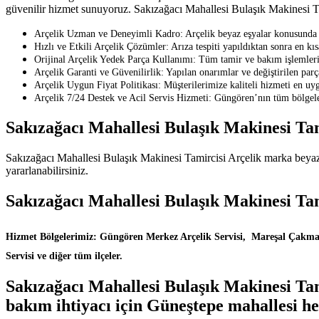
güvenilir hizmet sunuyoruz. Sakızağacı Mahallesi Bulaşık Makinesi Tami
Arçelik Uzman ve Deneyimli Kadro: Arçelik beyaz eşyalar konusunda eği
Hızlı ve Etkili Arçelik Çözümler: Arıza tespiti yapıldıktan sonra en kı
Orijinal Arçelik Yedek Parça Kullanımı: Tüm tamir ve bakım işlemlerin
Arçelik Garanti ve Güvenilirlik: Yapılan onarımlar ve değiştirilen parçal
Arçelik Uygun Fiyat Politikası: Müşterilerimize kaliteli hizmeti en uy
Arçelik 7/24 Destek ve Acil Servis Hizmeti: Güngören’nın tüm bölgeler
Sakızağacı Mahallesi Bulaşık Makinesi Tam
Sakızağacı Mahallesi Bulaşık Makinesi Tamircisi Arçelik marka beyaz e
yararlanabilirsiniz.
Sakızağacı Mahallesi Bulaşık Makinesi Ta
Hizmet Bölgelerimiz: Güngören Merkez Arçelik Servisi, Mareşal Çakmak A
Servisi ve diğer tüm ilçeler.
Sakızağacı Mahallesi Bulaşık Makinesi Tami
bakım ihtiyacı için Güneştepe mahallesi h