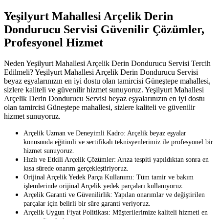
Yeşilyurt Mahallesi Arçelik Derin
Dondurucu Servisi Güvenilir Çözümler,
Profesyonel Hizmet
Neden Yeşilyurt Mahallesi Arçelik Derin Dondurucu Servisi Tercih
Edilmeli? Yeşilyurt Mahallesi Arçelik Derin Dondurucu Servisi
beyaz eşyalarınızın en iyi dostu olan tamircisi Güneştepe mahallesi,
sizlere kaliteli ve güvenilir hizmet sunuyoruz. Yeşilyurt Mahallesi
Arçelik Derin Dondurucu Servisi beyaz eşyalarınızın en iyi dostu
olan tamircisi Güneştepe mahallesi, sizlere kaliteli ve güvenilir
hizmet sunuyoruz.
Arçelik Uzman ve Deneyimli Kadro: Arçelik beyaz eşyalar
konusunda eğitimli ve sertifikalı teknisyenlerimiz ile profesyonel bir
hizmet sunuyoruz.
Hızlı ve Etkili Arçelik Çözümler: Arıza tespiti yapıldıktan sonra en
kısa sürede onarım gerçekleştiriyoruz.
Orijinal Arçelik Yedek Parça Kullanımı: Tüm tamir ve bakım
işlemlerinde orijinal Arçelik yedek parçaları kullanıyoruz.
Arçelik Garanti ve Güvenilirlik: Yapılan onarımlar ve değiştirilen
parçalar için belirli bir süre garanti veriyoruz.
Arçelik Uygun Fiyat Politikası: Müşterilerimize kaliteli hizmeti en