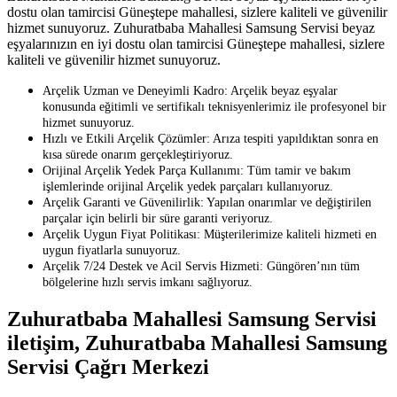
dostu olan tamircisi Güneştepe mahallesi, sizlere kaliteli ve güvenilir
hizmet sunuyoruz. Zuhuratbaba Mahallesi Samsung Servisi beyaz
eşyalarınızın en iyi dostu olan tamircisi Güneştepe mahallesi, sizlere
kaliteli ve güvenilir hizmet sunuyoruz.
Arçelik Uzman ve Deneyimli Kadro: Arçelik beyaz eşyalar
konusunda eğitimli ve sertifikalı teknisyenlerimiz ile profesyonel bir
hizmet sunuyoruz.
Hızlı ve Etkili Arçelik Çözümler: Arıza tespiti yapıldıktan sonra en
kısa sürede onarım gerçekleştiriyoruz.
Orijinal Arçelik Yedek Parça Kullanımı: Tüm tamir ve bakım
işlemlerinde orijinal Arçelik yedek parçaları kullanıyoruz.
Arçelik Garanti ve Güvenilirlik: Yapılan onarımlar ve değiştirilen
parçalar için belirli bir süre garanti veriyoruz.
Arçelik Uygun Fiyat Politikası: Müşterilerimize kaliteli hizmeti en
uygun fiyatlarla sunuyoruz.
Arçelik 7/24 Destek ve Acil Servis Hizmeti: Güngören’nın tüm
bölgelerine hızlı servis imkanı sağlıyoruz.
Zuhuratbaba Mahallesi Samsung Servisi
iletişim, Zuhuratbaba Mahallesi Samsung
Servisi Çağrı Merkezi