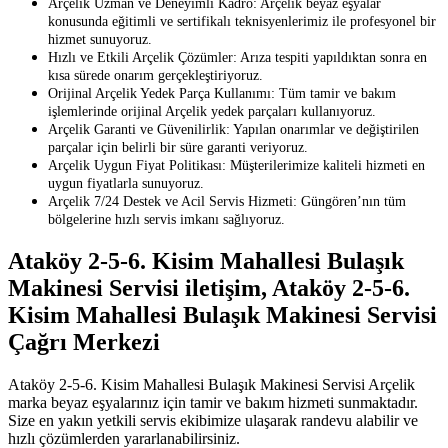
Arçelik Uzman ve Deneyimli Kadro: Arçelik beyaz eşyalar
konusunda eğitimli ve sertifikalı teknisyenlerimiz ile profesyonel bir
hizmet sunuyoruz.
Hızlı ve Etkili Arçelik Çözümler: Arıza tespiti yapıldıktan sonra en
kısa sürede onarım gerçekleştiriyoruz.
Orijinal Arçelik Yedek Parça Kullanımı: Tüm tamir ve bakım
işlemlerinde orijinal Arçelik yedek parçaları kullanıyoruz.
Arçelik Garanti ve Güvenilirlik: Yapılan onarımlar ve değiştirilen
parçalar için belirli bir süre garanti veriyoruz.
Arçelik Uygun Fiyat Politikası: Müşterilerimize kaliteli hizmeti en
uygun fiyatlarla sunuyoruz.
Arçelik 7/24 Destek ve Acil Servis Hizmeti: Güngören’nın tüm
bölgelerine hızlı servis imkanı sağlıyoruz.
Ataköy 2-5-6. Kisim Mahallesi Bulaşık
Makinesi Servisi iletişim, Ataköy 2-5-6.
Kisim Mahallesi Bulaşık Makinesi Servisi
Çağrı Merkezi
Ataköy 2-5-6. Kisim Mahallesi Bulaşık Makinesi Servisi Arçelik
marka beyaz eşyalarınız için tamir ve bakım hizmeti sunmaktadır.
Size en yakın yetkili servis ekibimize ulaşarak randevu alabilir ve
hızlı çözümlerden yararlanabilirsiniz.