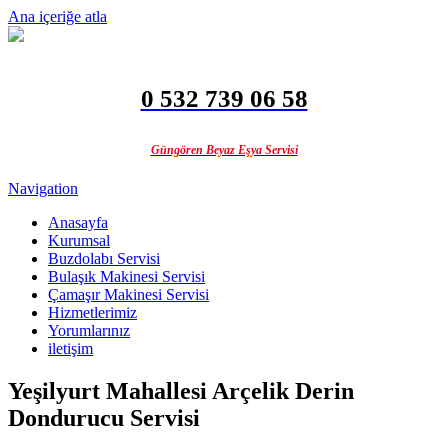
Ana içeriğe atla
0 532 739 06 58
Güngören Beyaz Eşya Servisi
Navigation
Anasayfa
Kurumsal
Buzdolabı Servisi
Bulaşık Makinesi Servisi
Çamaşır Makinesi Servisi
Hizmetlerimiz
Yorumlarınız
iletişim
Yeşilyurt Mahallesi Arçelik Derin
Dondurucu Servisi