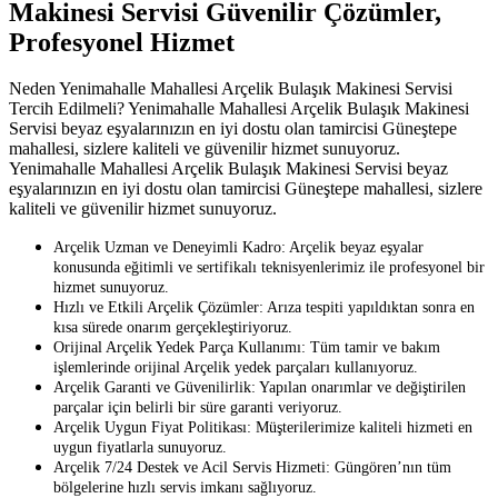
Makinesi Servisi Güvenilir Çözümler,
Profesyonel Hizmet
Neden Yenimahalle Mahallesi Arçelik Bulaşık Makinesi Servisi
Tercih Edilmeli? Yenimahalle Mahallesi Arçelik Bulaşık Makinesi
Servisi beyaz eşyalarınızın en iyi dostu olan tamircisi Güneştepe
mahallesi, sizlere kaliteli ve güvenilir hizmet sunuyoruz.
Yenimahalle Mahallesi Arçelik Bulaşık Makinesi Servisi beyaz
eşyalarınızın en iyi dostu olan tamircisi Güneştepe mahallesi, sizlere
kaliteli ve güvenilir hizmet sunuyoruz.
Arçelik Uzman ve Deneyimli Kadro: Arçelik beyaz eşyalar
konusunda eğitimli ve sertifikalı teknisyenlerimiz ile profesyonel bir
hizmet sunuyoruz.
Hızlı ve Etkili Arçelik Çözümler: Arıza tespiti yapıldıktan sonra en
kısa sürede onarım gerçekleştiriyoruz.
Orijinal Arçelik Yedek Parça Kullanımı: Tüm tamir ve bakım
işlemlerinde orijinal Arçelik yedek parçaları kullanıyoruz.
Arçelik Garanti ve Güvenilirlik: Yapılan onarımlar ve değiştirilen
parçalar için belirli bir süre garanti veriyoruz.
Arçelik Uygun Fiyat Politikası: Müşterilerimize kaliteli hizmeti en
uygun fiyatlarla sunuyoruz.
Arçelik 7/24 Destek ve Acil Servis Hizmeti: Güngören’nın tüm
bölgelerine hızlı servis imkanı sağlıyoruz.