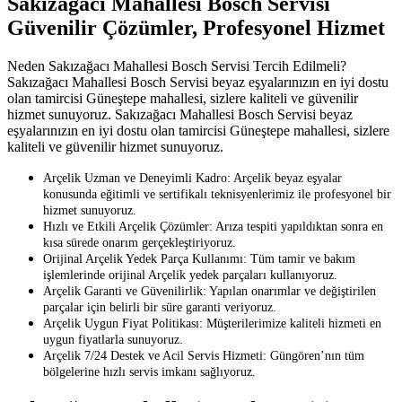
Sakızağacı Mahallesi Bosch Servisi
Güvenilir Çözümler, Profesyonel Hizmet
Neden Sakızağacı Mahallesi Bosch Servisi Tercih Edilmeli?
Sakızağacı Mahallesi Bosch Servisi beyaz eşyalarınızın en iyi dostu
olan tamircisi Güneştepe mahallesi, sizlere kaliteli ve güvenilir
hizmet sunuyoruz. Sakızağacı Mahallesi Bosch Servisi beyaz
eşyalarınızın en iyi dostu olan tamircisi Güneştepe mahallesi, sizlere
kaliteli ve güvenilir hizmet sunuyoruz.
Arçelik Uzman ve Deneyimli Kadro: Arçelik beyaz eşyalar
konusunda eğitimli ve sertifikalı teknisyenlerimiz ile profesyonel bir
hizmet sunuyoruz.
Hızlı ve Etkili Arçelik Çözümler: Arıza tespiti yapıldıktan sonra en
kısa sürede onarım gerçekleştiriyoruz.
Orijinal Arçelik Yedek Parça Kullanımı: Tüm tamir ve bakım
işlemlerinde orijinal Arçelik yedek parçaları kullanıyoruz.
Arçelik Garanti ve Güvenilirlik: Yapılan onarımlar ve değiştirilen
parçalar için belirli bir süre garanti veriyoruz.
Arçelik Uygun Fiyat Politikası: Müşterilerimize kaliteli hizmeti en
uygun fiyatlarla sunuyoruz.
Arçelik 7/24 Destek ve Acil Servis Hizmeti: Güngören’nın tüm
bölgelerine hızlı servis imkanı sağlıyoruz.