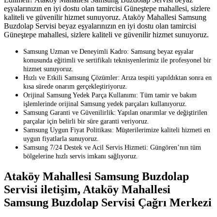
eşyalarınızın en iyi dostu olan tamircisi Güneştepe mahallesi, sizlere
kaliteli ve güvenilir hizmet sunuyoruz. Ataköy Mahallesi Samsung
Buzdolap Servisi beyaz eşyalarınızın en iyi dostu olan tamircisi
Güneştepe mahallesi, sizlere kaliteli ve güvenilir hizmet sunuyoruz.
Samsung Uzman ve Deneyimli Kadro: Samsung beyaz eşyalar
konusunda eğitimli ve sertifikalı teknisyenlerimiz ile profesyonel bir
hizmet sunuyoruz.
Hızlı ve Etkili Samsung Çözümler: Arıza tespiti yapıldıktan sonra en
kısa sürede onarım gerçekleştiriyoruz.
Orijinal Samsung Yedek Parça Kullanımı: Tüm tamir ve bakım
işlemlerinde orijinal Samsung yedek parçaları kullanıyoruz.
Samsung Garanti ve Güvenilirlik: Yapılan onarımlar ve değiştirilen
parçalar için belirli bir süre garanti veriyoruz.
Samsung Uygun Fiyat Politikası: Müşterilerimize kaliteli hizmeti en
uygun fiyatlarla sunuyoruz.
Samsung 7/24 Destek ve Acil Servis Hizmeti: Güngören’nın tüm
bölgelerine hızlı servis imkanı sağlıyoruz.
Ataköy Mahallesi Samsung Buzdolap
Servisi iletişim, Ataköy Mahallesi
Samsung Buzdolap Servisi Çağrı Merkezi