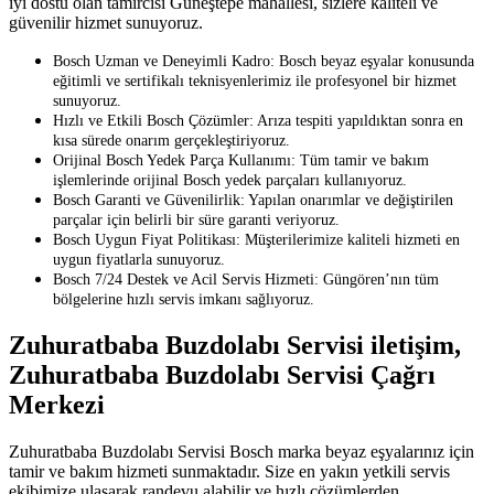
iyi dostu olan tamircisi Güneştepe mahallesi, sizlere kaliteli ve
güvenilir hizmet sunuyoruz.
Bosch Uzman ve Deneyimli Kadro: Bosch beyaz eşyalar konusunda
eğitimli ve sertifikalı teknisyenlerimiz ile profesyonel bir hizmet
sunuyoruz.
Hızlı ve Etkili Bosch Çözümler: Arıza tespiti yapıldıktan sonra en
kısa sürede onarım gerçekleştiriyoruz.
Orijinal Bosch Yedek Parça Kullanımı: Tüm tamir ve bakım
işlemlerinde orijinal Bosch yedek parçaları kullanıyoruz.
Bosch Garanti ve Güvenilirlik: Yapılan onarımlar ve değiştirilen
parçalar için belirli bir süre garanti veriyoruz.
Bosch Uygun Fiyat Politikası: Müşterilerimize kaliteli hizmeti en
uygun fiyatlarla sunuyoruz.
Bosch 7/24 Destek ve Acil Servis Hizmeti: Güngören’nın tüm
bölgelerine hızlı servis imkanı sağlıyoruz.
Zuhuratbaba Buzdolabı Servisi iletişim,
Zuhuratbaba Buzdolabı Servisi Çağrı
Merkezi
Zuhuratbaba Buzdolabı Servisi Bosch marka beyaz eşyalarınız için
tamir ve bakım hizmeti sunmaktadır. Size en yakın yetkili servis
ekibimize ulaşarak randevu alabilir ve hızlı çözümlerden