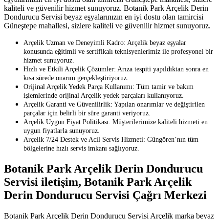
kaliteli ve güvenilir hizmet sunuyoruz. Botanik Park Arçelik Derin
Dondurucu Servisi beyaz eşyalarınızın en iyi dostu olan tamircisi
Güneştepe mahallesi, sizlere kaliteli ve güvenilir hizmet sunuyoruz.
Arçelik Uzman ve Deneyimli Kadro: Arçelik beyaz eşyalar
konusunda eğitimli ve sertifikalı teknisyenlerimiz ile profesyonel bir
hizmet sunuyoruz.
Hızlı ve Etkili Arçelik Çözümler: Arıza tespiti yapıldıktan sonra en
kısa sürede onarım gerçekleştiriyoruz.
Orijinal Arçelik Yedek Parça Kullanımı: Tüm tamir ve bakım
işlemlerinde orijinal Arçelik yedek parçaları kullanıyoruz.
Arçelik Garanti ve Güvenilirlik: Yapılan onarımlar ve değiştirilen
parçalar için belirli bir süre garanti veriyoruz.
Arçelik Uygun Fiyat Politikası: Müşterilerimize kaliteli hizmeti en
uygun fiyatlarla sunuyoruz.
Arçelik 7/24 Destek ve Acil Servis Hizmeti: Güngören’nın tüm
bölgelerine hızlı servis imkanı sağlıyoruz.
Botanik Park Arçelik Derin Dondurucu
Servisi iletişim, Botanik Park Arçelik
Derin Dondurucu Servisi Çağrı Merkezi
Botanik Park Arçelik Derin Dondurucu Servisi Arçelik marka beyaz