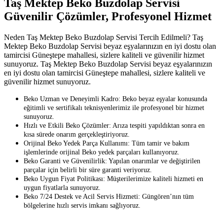
Taş Mektep Beko Buzdolap Servisi
Güvenilir Çözümler, Profesyonel Hizmet
Neden Taş Mektep Beko Buzdolap Servisi Tercih Edilmeli? Taş
Mektep Beko Buzdolap Servisi beyaz eşyalarınızın en iyi dostu olan
tamircisi Güneştepe mahallesi, sizlere kaliteli ve güvenilir hizmet
sunuyoruz. Taş Mektep Beko Buzdolap Servisi beyaz eşyalarınızın
en iyi dostu olan tamircisi Güneştepe mahallesi, sizlere kaliteli ve
güvenilir hizmet sunuyoruz.
Beko Uzman ve Deneyimli Kadro: Beko beyaz eşyalar konusunda
eğitimli ve sertifikalı teknisyenlerimiz ile profesyonel bir hizmet
sunuyoruz.
Hızlı ve Etkili Beko Çözümler: Arıza tespiti yapıldıktan sonra en
kısa sürede onarım gerçekleştiriyoruz.
Orijinal Beko Yedek Parça Kullanımı: Tüm tamir ve bakım
işlemlerinde orijinal Beko yedek parçaları kullanıyoruz.
Beko Garanti ve Güvenilirlik: Yapılan onarımlar ve değiştirilen
parçalar için belirli bir süre garanti veriyoruz.
Beko Uygun Fiyat Politikası: Müşterilerimize kaliteli hizmeti en
uygun fiyatlarla sunuyoruz.
Beko 7/24 Destek ve Acil Servis Hizmeti: Güngören’nın tüm
bölgelerine hızlı servis imkanı sağlıyoruz.