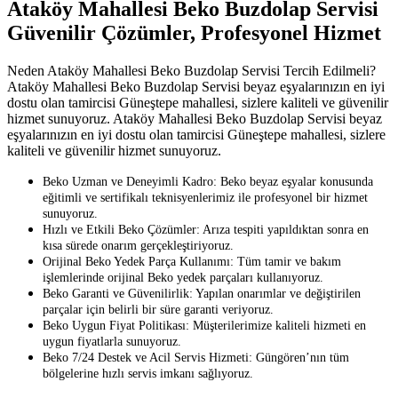
Ataköy Mahallesi Beko Buzdolap Servisi
Güvenilir Çözümler, Profesyonel Hizmet
Neden Ataköy Mahallesi Beko Buzdolap Servisi Tercih Edilmeli?
Ataköy Mahallesi Beko Buzdolap Servisi beyaz eşyalarınızın en iyi
dostu olan tamircisi Güneştepe mahallesi, sizlere kaliteli ve güvenilir
hizmet sunuyoruz. Ataköy Mahallesi Beko Buzdolap Servisi beyaz
eşyalarınızın en iyi dostu olan tamircisi Güneştepe mahallesi, sizlere
kaliteli ve güvenilir hizmet sunuyoruz.
Beko Uzman ve Deneyimli Kadro: Beko beyaz eşyalar konusunda
eğitimli ve sertifikalı teknisyenlerimiz ile profesyonel bir hizmet
sunuyoruz.
Hızlı ve Etkili Beko Çözümler: Arıza tespiti yapıldıktan sonra en
kısa sürede onarım gerçekleştiriyoruz.
Orijinal Beko Yedek Parça Kullanımı: Tüm tamir ve bakım
işlemlerinde orijinal Beko yedek parçaları kullanıyoruz.
Beko Garanti ve Güvenilirlik: Yapılan onarımlar ve değiştirilen
parçalar için belirli bir süre garanti veriyoruz.
Beko Uygun Fiyat Politikası: Müşterilerimize kaliteli hizmeti en
uygun fiyatlarla sunuyoruz.
Beko 7/24 Destek ve Acil Servis Hizmeti: Güngören’nın tüm
bölgelerine hızlı servis imkanı sağlıyoruz.