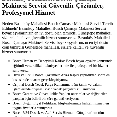
Makinesi Servisi Güvenilir Çözümler,
Profesyonel Hizmet
Neden Basınköy Mahallesi Bosch Çamaşır Makinesi Servisi Tercih
Edilmeli? Basınköy Mahallesi Bosch Çamaşır Makinesi Servisi
beyaz eşyalarınızın en iyi dostu olan tamircisi Güneştepe mahallesi,
sizlere kaliteli ve güvenilir hizmet sunuyoruz. Basınköy Mahallesi
Bosch Çamaşır Makinesi Servisi beyaz eşyalarınızın en iyi dostu
olan tamircisi Güneştepe mahallesi, sizlere kaliteli ve güvenilir
hizmet sunuyoruz.
Bosch Uzman ve Deneyimli Kadro: Bosch beyaz eşyalar konusunda
eğitimli ve sertifikalı teknisyenlerimiz ile profesyonel bir hizmet
sunuyoruz.
Hızlı ve Etkili Bosch Çözümler: Arıza tespiti yapıldıktan sonra en
kısa sürede onarım gerçekleştiriyoruz.
Orijinal Bosch Yedek Parça Kullanımı: Tüm tamir ve bakım
işlemlerinde orijinal Bosch yedek parçaları kullanıyoruz.
Bosch Garanti ve Güvenilirlik: Yapılan onarımlar ve değiştirilen
parçalar için belirli bir süre garanti veriyoruz.
Bosch Uygun Fiyat Politikası: Müşterilerimize kaliteli hizmeti en
uygun fiyatlarla sunuyoruz.
Bosch 7/24 Destek ve Acil Servis Hizmeti: Güngören’nın tüm