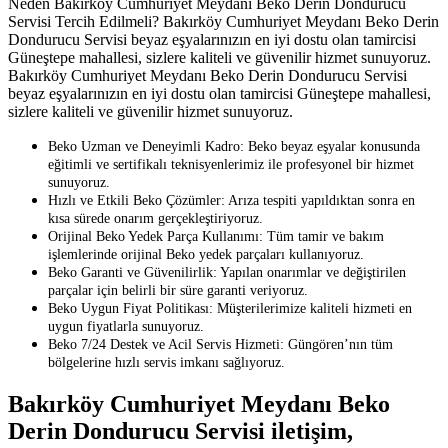
Neden Bakırköy Cumhuriyet Meydanı Beko Derin Dondurucu
Servisi Tercih Edilmeli? Bakırköy Cumhuriyet Meydanı Beko Derin
Dondurucu Servisi beyaz eşyalarınızın en iyi dostu olan tamircisi
Güneştepe mahallesi, sizlere kaliteli ve güvenilir hizmet sunuyoruz.
Bakırköy Cumhuriyet Meydanı Beko Derin Dondurucu Servisi
beyaz eşyalarınızın en iyi dostu olan tamircisi Güneştepe mahallesi,
sizlere kaliteli ve güvenilir hizmet sunuyoruz.
Beko Uzman ve Deneyimli Kadro: Beko beyaz eşyalar konusunda
eğitimli ve sertifikalı teknisyenlerimiz ile profesyonel bir hizmet
sunuyoruz.
Hızlı ve Etkili Beko Çözümler: Arıza tespiti yapıldıktan sonra en
kısa sürede onarım gerçekleştiriyoruz.
Orijinal Beko Yedek Parça Kullanımı: Tüm tamir ve bakım
işlemlerinde orijinal Beko yedek parçaları kullanıyoruz.
Beko Garanti ve Güvenilirlik: Yapılan onarımlar ve değiştirilen
parçalar için belirli bir süre garanti veriyoruz.
Beko Uygun Fiyat Politikası: Müşterilerimize kaliteli hizmeti en
uygun fiyatlarla sunuyoruz.
Beko 7/24 Destek ve Acil Servis Hizmeti: Güngören’nın tüm
bölgelerine hızlı servis imkanı sağlıyoruz.
Bakırköy Cumhuriyet Meydanı Beko
Derin Dondurucu Servisi iletişim,