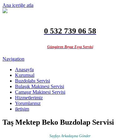
Ana içeriğe atla
0 532 739 06 58
Güngören Beyaz Eşya Servisi
Navigation
Anasayfa
Kurumsal
Buzdolabı Servisi
Bulaşık Makinesi Servisi
Çamaşır Makinesi Servisi
Hizmetlerimiz
Yorumlarınız
iletişim
Taş Mektep Beko Buzdolap Servisi
Sayfayı Arkadaşına Gönder