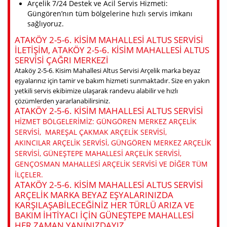
Arçelik 7/24 Destek ve Acil Servis Hizmeti:
Güngören’nın tüm bölgelerine hızlı servis imkanı
sağlıyoruz.
ATAKÖY 2-5-6. KISIM MAHALLESI ALTUS SERVISI
ILETIŞIM, ATAKÖY 2-5-6. KISIM MAHALLESI ALTUS
SERVISI ÇAĞRI MERKEZI
Ataköy 2-5-6. Kisim Mahallesi Altus Servisi Arçelik marka beyaz
eşyalarınız için tamir ve bakım hizmeti sunmaktadır. Size en yakın
yetkili servis ekibimize ulaşarak randevu alabilir ve hızlı
çözümlerden yararlanabilirsiniz.
ATAKÖY 2-5-6. KISIM MAHALLESI ALTUS SERVISI
HIZMET BÖLGELERIMIZ: GÜNGÖREN MERKEZ ARÇELIK
SERVISI, MAREŞAL ÇAKMAK ARÇELIK SERVISI,
AKINCILAR ARÇELIK SERVISI, GÜNGÖREN MERKEZ ARÇELIK
SERVISI, GÜNEŞTEPE MAHALLESI ARÇELIK SERVISI,
GENÇOSMAN MAHALLESI ARÇELIK SERVISI VE DIĞER TÜM
ILÇELER.
ATAKÖY 2-5-6. KISIM MAHALLESI ALTUS SERVISI
ARÇELIK MARKA BEYAZ EŞYALARINIZDA
KARŞILAŞABILECEĞINIZ HER TÜRLÜ ARIZA VE
BAKIM IHTIYACI IÇIN GÜNEŞTEPE MAHALLESI
HER ZAMAN YANINIZDAYIZ.