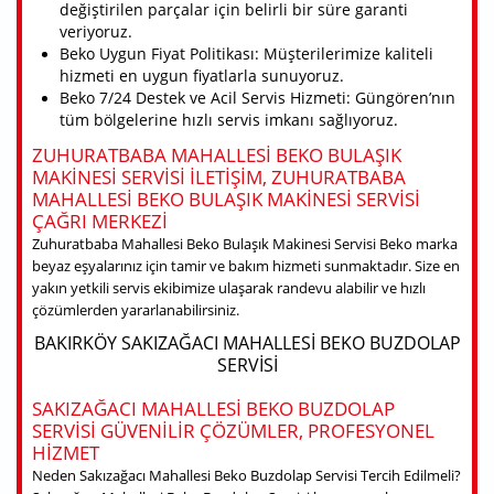
değiştirilen parçalar için belirli bir süre garanti
veriyoruz.
Beko Uygun Fiyat Politikası: Müşterilerimize kaliteli
hizmeti en uygun fiyatlarla sunuyoruz.
Beko 7/24 Destek ve Acil Servis Hizmeti: Güngören’nın
tüm bölgelerine hızlı servis imkanı sağlıyoruz.
ZUHURATBABA MAHALLESI BEKO BULAŞIK
MAKINESI SERVISI ILETIŞIM, ZUHURATBABA
MAHALLESI BEKO BULAŞIK MAKINESI SERVISI
ÇAĞRI MERKEZI
Zuhuratbaba Mahallesi Beko Bulaşık Makinesi Servisi Beko marka
beyaz eşyalarınız için tamir ve bakım hizmeti sunmaktadır. Size en
yakın yetkili servis ekibimize ulaşarak randevu alabilir ve hızlı
çözümlerden yararlanabilirsiniz.
BAKIRKÖY SAKIZAĞACI MAHALLESI BEKO BUZDOLAP
SERVISI
SAKIZAĞACI MAHALLESI BEKO BUZDOLAP
SERVISI GÜVENILIR ÇÖZÜMLER, PROFESYONEL
HIZMET
Neden Sakızağacı Mahallesi Beko Buzdolap Servisi Tercih Edilmeli?