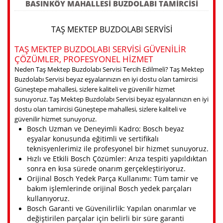
BASINKÖY MAHALLESI BUZDOLABI TAMIRCISI
TAŞ MEKTEP BUZDOLABI SERVISI
TAŞ MEKTEP BUZDOLABI SERVISI GÜVENILIR
ÇÖZÜMLER, PROFESYONEL HIZMET
Neden Taş Mektep Buzdolabı Servisi Tercih Edilmeli? Taş Mektep
Buzdolabı Servisi beyaz eşyalarınızın en iyi dostu olan tamircisi
Güneştepe mahallesi, sizlere kaliteli ve güvenilir hizmet
sunuyoruz. Taş Mektep Buzdolabı Servisi beyaz eşyalarınızın en iyi
dostu olan tamircisi Güneştepe mahallesi, sizlere kaliteli ve
güvenilir hizmet sunuyoruz.
Bosch Uzman ve Deneyimli Kadro: Bosch beyaz
eşyalar konusunda eğitimli ve sertifikalı
teknisyenlerimiz ile profesyonel bir hizmet sunuyoruz.
Hızlı ve Etkili Bosch Çözümler: Arıza tespiti yapıldıktan
sonra en kısa sürede onarım gerçekleştiriyoruz.
Orijinal Bosch Yedek Parça Kullanımı: Tüm tamir ve
bakım işlemlerinde orijinal Bosch yedek parçaları
kullanıyoruz.
Bosch Garanti ve Güvenilirlik: Yapılan onarımlar ve
değiştirilen parçalar için belirli bir süre garanti