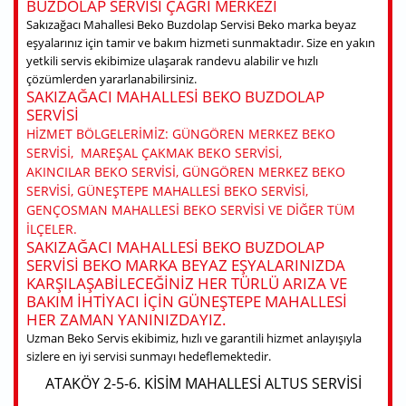
BUZDOLAP SERVISI ÇAĞRI MERKEZI
Sakızağacı Mahallesi Beko Buzdolap Servisi Beko marka beyaz
eşyalarınız için tamir ve bakım hizmeti sunmaktadır. Size en yakın
yetkili servis ekibimize ulaşarak randevu alabilir ve hızlı
çözümlerden yararlanabilirsiniz.
SAKIZAĞACI MAHALLESI BEKO BUZDOLAP
SERVISI
HIZMET BÖLGELERIMIZ: GÜNGÖREN MERKEZ BEKO
SERVISI, MAREŞAL ÇAKMAK BEKO SERVISI,
AKINCILAR BEKO SERVISI, GÜNGÖREN MERKEZ BEKO
SERVISI, GÜNEŞTEPE MAHALLESI BEKO SERVISI,
GENÇOSMAN MAHALLESI BEKO SERVISI VE DIĞER TÜM
ILÇELER.
SAKIZAĞACI MAHALLESI BEKO BUZDOLAP
SERVISI BEKO MARKA BEYAZ EŞYALARINIZDA
KARŞILAŞABILECEĞINIZ HER TÜRLÜ ARIZA VE
BAKIM IHTIYACI IÇIN GÜNEŞTEPE MAHALLESI
HER ZAMAN YANINIZDAYIZ.
Uzman Beko Servis ekibimiz, hızlı ve garantili hizmet anlayışıyla
sizlere en iyi servisi sunmayı hedeflemektedir.
ATAKÖY 2-5-6. KISIM MAHALLESI ALTUS SERVISI