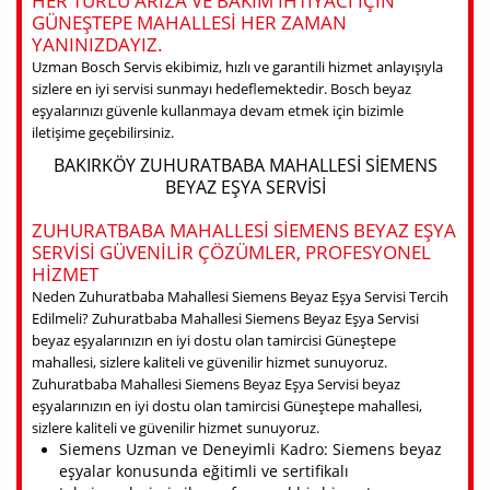
HER TÜRLÜ ARIZA VE BAKIM IHTIYACI IÇIN
GÜNEŞTEPE MAHALLESI HER ZAMAN
YANINIZDAYIZ.
Uzman Bosch Servis ekibimiz, hızlı ve garantili hizmet anlayışıyla
sizlere en iyi servisi sunmayı hedeflemektedir. Bosch beyaz
eşyalarınızı güvenle kullanmaya devam etmek için bizimle
iletişime geçebilirsiniz.
BAKIRKÖY ZUHURATBABA MAHALLESI SIEMENS
BEYAZ EŞYA SERVISI
ZUHURATBABA MAHALLESI SIEMENS BEYAZ EŞYA
SERVISI GÜVENILIR ÇÖZÜMLER, PROFESYONEL
HIZMET
Neden Zuhuratbaba Mahallesi Siemens Beyaz Eşya Servisi Tercih
Edilmeli? Zuhuratbaba Mahallesi Siemens Beyaz Eşya Servisi
beyaz eşyalarınızın en iyi dostu olan tamircisi Güneştepe
mahallesi, sizlere kaliteli ve güvenilir hizmet sunuyoruz.
Zuhuratbaba Mahallesi Siemens Beyaz Eşya Servisi beyaz
eşyalarınızın en iyi dostu olan tamircisi Güneştepe mahallesi,
sizlere kaliteli ve güvenilir hizmet sunuyoruz.
Siemens Uzman ve Deneyimli Kadro: Siemens beyaz
eşyalar konusunda eğitimli ve sertifikalı