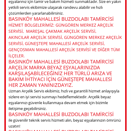
eşyalarınız için tamir ve bakım hizmeti sunmaktadır. Size en yakın
yetkili servis ekibimize ulaşarak randevu alabilir ve hızlı
çözümlerden yararlanabilirsiniz.
BASINKÖY MAHALLESI BUZDOLABI TAMIRCISI
HIZMET BÖLGELERIMIZ: GÜNGÖREN MERKEZ ARÇELIK
SERVISI, MAREŞAL ÇAKMAK ARÇELIK SERVISI,
AKINCILAR ARÇELIK SERVISI, GÜNGÖREN MERKEZ ARÇELIK
SERVISI, GÜNEŞTEPE MAHALLESI ARÇELIK SERVISI,
GENÇOSMAN MAHALLESI ARÇELIK SERVISI VE DIĞER TÜM
ILÇELER.
BASINKÖY MAHALLESI BUZDOLABI TAMIRCISI
ARÇELIK MARKA BEYAZ EŞYALARINIZDA
KARŞILAŞABILECEĞINIZ HER TÜRLÜ ARIZA VE
BAKIM IHTIYACI IÇIN GÜNEŞTEPE MAHALLESI
HER ZAMAN YANINIZDAYIZ.
Uzman Arçelik Servis ekibimiz, hızlı ve garantili hizmet anlayışıyla
sizlere en iyi servisi sunmayı hedeflemektedir. Arçelik beyaz
eşyalarınızı güvenle kullanmaya devam etmek için bizimle
iletişime geçebilirsiniz.
BASINKÖY MAHALLESI BUZDOLABI TAMIRCISI
ile güvenilir teknik servis hizmeti alın, beyaz eşyalarınızın ömrünü
uzatın!