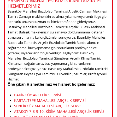
BASINKÖY MAHALLESI BUZDOLABI TAMIRCISI
HIZMETLERIMIZ
Basınköy Mahallesi Buzdolabı Tamircisi Arçelik Çamaşır Makinesi
Tamiri: Çamaşır makinenizin su alma, yıkama veya centrifuge gibi
her türlü arızasını uzman ekibimiz tarafından gideriyoruz.
Basınköy Mahallesi Buzdolabı Tamircisi Arçelik Bulaşık Makinesi
Tamiri: Bulaşık makinenizin su almayıp dolduramama, deterjan
atma sorunlarına kalıcı çözümler sunuyoruz. Basınköy Mahallesi
Buzdolabı Tamircisi Arçelik Buzdolabı Tamiri: Buzdolabınızın
soğutmama, buz yapmama gibi sorunlarını profesyonelce
çözerek, yiyeceklerinizin güvenliğini sağlıyoruz. Basınköy
Mahallesi Buzdolabı Tamircisi Güngören Arçelik Klima Tamiri:
Klimanızın soğutmama, buz yapmama gibi sorunlarını
profesyonelce çözüyoruz. Basınköy Mahallesi Buzdolabı Tamircisi
Güngören Beyaz Eşya Tamircisi: Güvenilir Çözümler, Profesyonel
Hizmet
Öne çıkan Hizmetlerimiz ve hizmet bölgelerimiz:
BAKIRKÖY ARÇELIK SERVISI
KARTALTEPE MAHALLESI ARÇELIK SERVISI
ŞENLIKKÖY MAHALLESI ARÇELIK SERVISI
ATAKÖY 7-8-9-10. KISIM MAHALLESI ARÇELIK SERVISI
YEŞILKÖY MAHALLESI ARÇELIK SERVISI