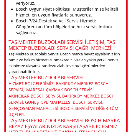
veriyoruz.
Bosch Uygun Fiyat Politikası: Müşterilerimize kaliteli
hizmeti en uygun fiyatlarla sunuyoruz.
Bosch 7/24 Destek ve Acil Servis Hizmeti:
Güngören’nın tüm bölgelerine hızlı servis imkanı
sağlıyoruz.
TAŞ MEKTEP BUZDOLABI SERVISI ILETIŞIM, TAŞ
MEKTEP BUZDOLABI SERVISI ÇAĞRI MERKEZI
Taş Mektep Buzdolabı Servisi Bosch marka beyaz eşyalarınız için
tamir ve bakım hizmeti sunmaktadır. Size en yakın yetkili servis
ekibimize ulaşarak randevu alabilir ve hızlı çözümlerden
yararlanabilirsiniz.
TAŞ MEKTEP BUZDOLABI SERVISI
HIZMET BÖLGELERIMIZ: BAKIRKÖY MERKEZ BOSCH
SERVISI, MAREŞAL ÇAKMAK BOSCH SERVISI,
AKINCILAR BOSCH SERVISI, BAKIRKÖY MERKEZ BOSCH
SERVISI, GÜNEŞTEPE MAHALLESI BOSCH SERVISI,
GENÇOSMAN MAHALLESI BOSCH SERVISI VE DIĞER TÜM
ILÇELER.
TAŞ MEKTEP BUZDOLABI SERVISI BOSCH MARKA
BEYAZ EŞYALARINIZDA KARŞILAŞABILECEĞINIZ