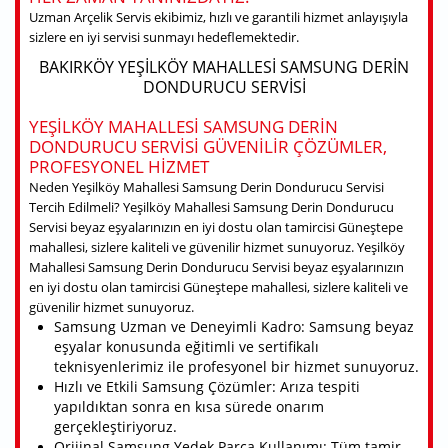
Uzman Arçelik Servis ekibimiz, hızlı ve garantili hizmet anlayışıyla
sizlere en iyi servisi sunmayı hedeflemektedir.
BAKIRKÖY YEŞILKÖY MAHALLESI SAMSUNG DERIN
DONDURUCU SERVISI
YEŞILKÖY MAHALLESI SAMSUNG DERIN
DONDURUCU SERVISI GÜVENILIR ÇÖZÜMLER,
PROFESYONEL HIZMET
Neden Yeşilköy Mahallesi Samsung Derin Dondurucu Servisi
Tercih Edilmeli? Yeşilköy Mahallesi Samsung Derin Dondurucu
Servisi beyaz eşyalarınızın en iyi dostu olan tamircisi Güneştepe
mahallesi, sizlere kaliteli ve güvenilir hizmet sunuyoruz. Yeşilköy
Mahallesi Samsung Derin Dondurucu Servisi beyaz eşyalarınızın
en iyi dostu olan tamircisi Güneştepe mahallesi, sizlere kaliteli ve
güvenilir hizmet sunuyoruz.
Samsung Uzman ve Deneyimli Kadro: Samsung beyaz
eşyalar konusunda eğitimli ve sertifikalı
teknisyenlerimiz ile profesyonel bir hizmet sunuyoruz.
Hızlı ve Etkili Samsung Çözümler: Arıza tespiti
yapıldıktan sonra en kısa sürede onarım
gerçekleştiriyoruz.
Orijinal Samsung Yedek Parça Kullanımı: Tüm tamir