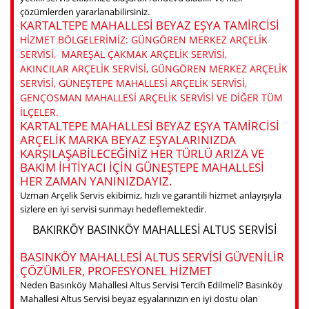
çözümlerden yararlanabilirsiniz.
KARTALTEPE MAHALLESI BEYAZ EŞYA TAMIRCISI
HIZMET BÖLGELERIMIZ: GÜNGÖREN MERKEZ ARÇELIK
SERVISI, MAREŞAL ÇAKMAK ARÇELIK SERVISI,
AKINCILAR ARÇELIK SERVISI, GÜNGÖREN MERKEZ ARÇELIK
SERVISI, GÜNEŞTEPE MAHALLESI ARÇELIK SERVISI,
GENÇOSMAN MAHALLESI ARÇELIK SERVISI VE DIĞER TÜM
ILÇELER.
KARTALTEPE MAHALLESI BEYAZ EŞYA TAMIRCISI
ARÇELIK MARKA BEYAZ EŞYALARINIZDA
KARŞILAŞABILECEĞINIZ HER TÜRLÜ ARIZA VE
BAKIM IHTIYACI IÇIN GÜNEŞTEPE MAHALLESI
HER ZAMAN YANINIZDAYIZ.
Uzman Arçelik Servis ekibimiz, hızlı ve garantili hizmet anlayışıyla
sizlere en iyi servisi sunmayı hedeflemektedir.
BAKIRKÖY BASINKÖY MAHALLESI ALTUS SERVISI
BASINKÖY MAHALLESI ALTUS SERVISI GÜVENILIR
ÇÖZÜMLER, PROFESYONEL HIZMET
Neden Basınköy Mahallesi Altus Servisi Tercih Edilmeli? Basınköy
Mahallesi Altus Servisi beyaz eşyalarınızın en iyi dostu olan