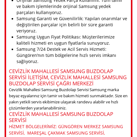
Orijinal Samsung Yedek Parça Kullanımı: Tüm tamir
ve bakım işlemlerinde orijinal Samsung yedek
parçaları kullanıyoruz.
Samsung Garanti ve Güvenilirlik: Yapılan onarımlar ve
değiştirilen parçalar için belirli bir süre garanti
veriyoruz.
Samsung Uygun Fiyat Politikası: Müşterilerimize
kaliteli hizmeti en uygun fiyatlarla sunuyoruz.
Samsung 7/24 Destek ve Acil Servis Hizmeti:
Güngören’nın tüm bölgelerine hızlı servis imkanı
sağlıyoruz.
CEVIZLIK MAHALLESI SAMSUNG BUZDOLAP
SERVISI ILETIŞIM, CEVIZLIK MAHALLESI SAMSUNG
BUZDOLAP SERVISI ÇAĞRI MERKEZI
Cevizlik Mahallesi Samsung Buzdolap Servisi Samsung marka
beyaz eşyalarınız için tamir ve bakım hizmeti sunmaktadır. Size en
yakın yetkili servis ekibimize ulaşarak randevu alabilir ve hızlı
çözümlerden yararlanabilirsiniz.
CEVIZLIK MAHALLESI SAMSUNG BUZDOLAP
SERVISI
HIZMET BÖLGELERIMIZ: GÜNGÖREN MERKEZ SAMSUNG
SERVISI, MAREŞAL ÇAKMAK SAMSUNG SERVISI,