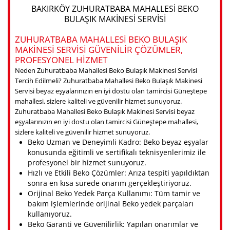
BAKIRKÖY ZUHURATBABA MAHALLESI BEKO
BULAŞIK MAKINESI SERVISI
ZUHURATBABA MAHALLESI BEKO BULAŞIK
MAKINESI SERVISI GÜVENILIR ÇÖZÜMLER,
PROFESYONEL HIZMET
Neden Zuhuratbaba Mahallesi Beko Bulaşık Makinesi Servisi
Tercih Edilmeli? Zuhuratbaba Mahallesi Beko Bulaşık Makinesi
Servisi beyaz eşyalarınızın en iyi dostu olan tamircisi Güneştepe
mahallesi, sizlere kaliteli ve güvenilir hizmet sunuyoruz.
Zuhuratbaba Mahallesi Beko Bulaşık Makinesi Servisi beyaz
eşyalarınızın en iyi dostu olan tamircisi Güneştepe mahallesi,
sizlere kaliteli ve güvenilir hizmet sunuyoruz.
Beko Uzman ve Deneyimli Kadro: Beko beyaz eşyalar
konusunda eğitimli ve sertifikalı teknisyenlerimiz ile
profesyonel bir hizmet sunuyoruz.
Hızlı ve Etkili Beko Çözümler: Arıza tespiti yapıldıktan
sonra en kısa sürede onarım gerçekleştiriyoruz.
Orijinal Beko Yedek Parça Kullanımı: Tüm tamir ve
bakım işlemlerinde orijinal Beko yedek parçaları
kullanıyoruz.
Beko Garanti ve Güvenilirlik: Yapılan onarımlar ve