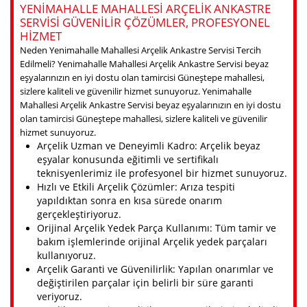
YENIMAHALLE MAHALLESI ARÇELIK ANKASTRE
SERVISI GÜVENILIR ÇÖZÜMLER, PROFESYONEL
HIZMET
Neden Yenimahalle Mahallesi Arçelik Ankastre Servisi Tercih
Edilmeli? Yenimahalle Mahallesi Arçelik Ankastre Servisi beyaz
eşyalarınızın en iyi dostu olan tamircisi Güneştepe mahallesi,
sizlere kaliteli ve güvenilir hizmet sunuyoruz. Yenimahalle
Mahallesi Arçelik Ankastre Servisi beyaz eşyalarınızın en iyi dostu
olan tamircisi Güneştepe mahallesi, sizlere kaliteli ve güvenilir
hizmet sunuyoruz.
Arçelik Uzman ve Deneyimli Kadro: Arçelik beyaz
eşyalar konusunda eğitimli ve sertifikalı
teknisyenlerimiz ile profesyonel bir hizmet sunuyoruz.
Hızlı ve Etkili Arçelik Çözümler: Arıza tespiti
yapıldıktan sonra en kısa sürede onarım
gerçekleştiriyoruz.
Orijinal Arçelik Yedek Parça Kullanımı: Tüm tamir ve
bakım işlemlerinde orijinal Arçelik yedek parçaları
kullanıyoruz.
Arçelik Garanti ve Güvenilirlik: Yapılan onarımlar ve
değiştirilen parçalar için belirli bir süre garanti
veriyoruz.