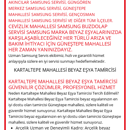
AKINCILAR SAMSUNG SERVISI, GÜNGÖREN
MERKEZ SAMSUNG SERVISI, GÜNEŞTEPE
MAHALLESI SAMSUNG SERVISI, GENÇOSMAN
MAHALLESI SAMSUNG SERVISI VE DIĞER TÜM ILÇELER.
CEVIZLIK MAHALLESI SAMSUNG BUZDOLAP
SERVISI SAMSUNG MARKA BEYAZ EŞYALARINIZDA
KARŞILAŞABILECEĞINIZ HER TÜRLÜ ARIZA VE
BAKIM IHTIYACI IÇIN GÜNEŞTEPE MAHALLESI
HER ZAMAN YANINIZDAYIZ.
Uzman Samsung Servis ekibimiz, hızlı ve garantili hizmet
anlayışıyla sizlere en iyi servisi sunmayı hedeflemektedir.
KARTALTEPE MAHALLESI BEYAZ EŞYA TAMIRCISI
KARTALTEPE MAHALLESI BEYAZ EŞYA TAMIRCISI
GÜVENILIR ÇÖZÜMLER, PROFESYONEL HIZMET
Neden Kartaltepe Mahallesi Beyaz Eşya Tamircisi Tercih Edilmeli?
Kartaltepe Mahallesi Beyaz Eşya Tamircisi beyaz eşyalarınızın en
iyi dostu olan tamircisi Güneştepe mahallesi, sizlere kaliteli ve
güvenilir hizmet sunuyoruz. Kartaltepe Mahallesi Beyaz Eşya
Tamircisi beyaz eşyalarınızın en iyi dostu olan tamircisi Güneştepe
mahallesi, sizlere kaliteli ve güvenilir hizmet sunuyoruz.
Arçelik Uzman ve Deneyimli Kadro: Arçelik beyaz