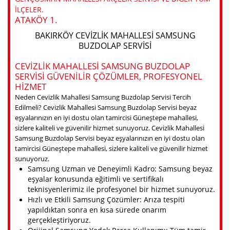
ILÇELER.
ATAKÖY 1.
BAKIRKÖY CEVIZLIK MAHALLESI SAMSUNG
BUZDOLAP SERVISI
CEVIZLIK MAHALLESI SAMSUNG BUZDOLAP
SERVISI GÜVENILIR ÇÖZÜMLER, PROFESYONEL
HIZMET
Neden Cevizlik Mahallesi Samsung Buzdolap Servisi Tercih
Edilmeli? Cevizlik Mahallesi Samsung Buzdolap Servisi beyaz
eşyalarınızın en iyi dostu olan tamircisi Güneştepe mahallesi,
sizlere kaliteli ve güvenilir hizmet sunuyoruz. Cevizlik Mahallesi
Samsung Buzdolap Servisi beyaz eşyalarınızın en iyi dostu olan
tamircisi Güneştepe mahallesi, sizlere kaliteli ve güvenilir hizmet
sunuyoruz.
Samsung Uzman ve Deneyimli Kadro: Samsung beyaz
eşyalar konusunda eğitimli ve sertifikalı
teknisyenlerimiz ile profesyonel bir hizmet sunuyoruz.
Hızlı ve Etkili Samsung Çözümler: Arıza tespiti
yapıldıktan sonra en kısa sürede onarım
gerçekleştiriyoruz.