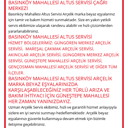
BASINKÖY MAHALLESI ALTUS SERVISI ÇAĞRI
MERKEZI
Basınköy Mahallesi Altus Servisi Arçelik marka beyaz eşyalarınız
için tamir ve bakım hizmeti sunmaktadır. Size en yakın yetkili
servis ekibimize ulaşarak randevu alabilir ve hızlı çözümlerden
yararlanabilirsiniz.
BASINKÖY MAHALLESI ALTUS SERVISI
HIZMET BÖLGELERIMIZ: GÜNGÖREN MERKEZ ARÇELIK
SERVISI, MAREŞAL ÇAKMAK ARÇELIK SERVISI,
AKINCILAR ARÇELIK SERVISI, GÜNGÖREN MERKEZ ARÇELIK
SERVISI, GÜNEŞTEPE MAHALLESI ARÇELIK SERVISI,
GENÇOSMAN MAHALLESI ARÇELIK SERVISI VE DIĞER TÜM
ILÇELER.
BASINKÖY MAHALLESI ALTUS SERVISI ARÇELIK
MARKA BEYAZ EŞYALARINIZDA
KARŞILAŞABILECEĞINIZ HER TÜRLÜ ARIZA VE
BAKIM IHTIYACI IÇIN GÜNEŞTEPE MAHALLESI
HER ZAMAN YANINIZDAYIZ.
Uzman Arçelik Servis ekibimiz, hızlı ve garantili hizmet anlayışıyla
sizlere en iyi servisi sunmayı hedeflemektedir. Arçelik beyaz
eşyalarınızı güvenle kullanmaya devam etmek için bizimle
iletişime geçebilirsiniz.