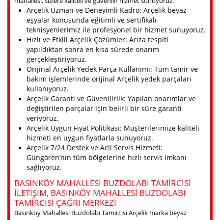
mahallesi, sizlere kaliteli ve güvenilir hizmet sunuyoruz.
Arçelik Uzman ve Deneyimli Kadro: Arçelik beyaz
eşyalar konusunda eğitimli ve sertifikalı
teknisyenlerimiz ile profesyonel bir hizmet sunuyoruz.
Hızlı ve Etkili Arçelik Çözümler: Arıza tespiti
yapıldıktan sonra en kısa sürede onarım
gerçekleştiriyoruz.
Orijinal Arçelik Yedek Parça Kullanımı: Tüm tamir ve
bakım işlemlerinde orijinal Arçelik yedek parçaları
kullanıyoruz.
Arçelik Garanti ve Güvenilirlik: Yapılan onarımlar ve
değiştirilen parçalar için belirli bir süre garanti
veriyoruz.
Arçelik Uygun Fiyat Politikası: Müşterilerimize kaliteli
hizmeti en uygun fiyatlarla sunuyoruz.
Arçelik 7/24 Destek ve Acil Servis Hizmeti:
Güngören’nın tüm bölgelerine hızlı servis imkanı
sağlıyoruz.
BASINKÖY MAHALLESI BUZDOLABI TAMIRCISI
ILETIŞIM, BASINKÖY MAHALLESI BUZDOLABI
TAMIRCISI ÇAĞRI MERKEZI
Basınköy Mahallesi Buzdolabı Tamircisi Arçelik marka beyaz