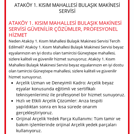
ATAKÖY 1. KISIM MAHALLESI BULAŞIK MAKINESI
SERVISI
ATAKÖY 1. KISIM MAHALLESI BULAŞIK MAKINESI
SERVISI GÜVENILIR ÇÖZÜMLER, PROFESYONEL
HIZMET
Neden Ataköy 1. Kısım Mahallesi Bulaşık Makinesi Servisi Tercih
Edilmeli? Ataköy 1. Kısım Mahallesi Bulaşık Makinesi Servisi beyaz
eşyalarınızın en iyi dostu olan tamircisi Güneştepe mahallesi,
sizlere kaliteli ve güvenilir hizmet sunuyoruz. Ataköy 1. Kısım
Mahallesi Bulaşık Makinesi Servisi beyaz eşyalarınızın en iyi dostu
olan tamircisi Güneştepe mahallesi, sizlere kaliteli ve güvenilir
hizmet sunuyoruz.
Arçelik Uzman ve Deneyimli Kadro: Arçelik beyaz
eşyalar konusunda eğitimli ve sertifikalı
teknisyenlerimiz ile profesyonel bir hizmet sunuyoruz.
Hızlı ve Etkili Arçelik Çözümler: Arıza tespiti
yapıldıktan sonra en kısa sürede onarım
gerçekleştiriyoruz.
Orijinal Arçelik Yedek Parça Kullanımı: Tüm tamir ve
bakım işlemlerinde orijinal Arçelik yedek parçaları
kullanıyoruz.