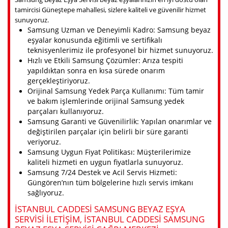
tamircisi Güneştepe mahallesi, sizlere kaliteli ve güvenilir hizmet
sunuyoruz.
Samsung Uzman ve Deneyimli Kadro: Samsung beyaz
eşyalar konusunda eğitimli ve sertifikalı
teknisyenlerimiz ile profesyonel bir hizmet sunuyoruz.
Hızlı ve Etkili Samsung Çözümler: Arıza tespiti
yapıldıktan sonra en kısa sürede onarım
gerçekleştiriyoruz.
Orijinal Samsung Yedek Parça Kullanımı: Tüm tamir
ve bakım işlemlerinde orijinal Samsung yedek
parçaları kullanıyoruz.
Samsung Garanti ve Güvenilirlik: Yapılan onarımlar ve
değiştirilen parçalar için belirli bir süre garanti
veriyoruz.
Samsung Uygun Fiyat Politikası: Müşterilerimize
kaliteli hizmeti en uygun fiyatlarla sunuyoruz.
Samsung 7/24 Destek ve Acil Servis Hizmeti:
Güngören’nın tüm bölgelerine hızlı servis imkanı
sağlıyoruz.
İSTANBUL CADDESI SAMSUNG BEYAZ EŞYA
SERVISI ILETIŞIM, İSTANBUL CADDESI SAMSUNG