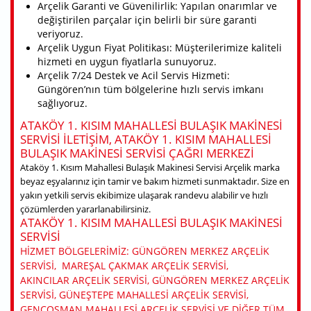
Arçelik Garanti ve Güvenilirlik: Yapılan onarımlar ve
değiştirilen parçalar için belirli bir süre garanti
veriyoruz.
Arçelik Uygun Fiyat Politikası: Müşterilerimize kaliteli
hizmeti en uygun fiyatlarla sunuyoruz.
Arçelik 7/24 Destek ve Acil Servis Hizmeti:
Güngören’nın tüm bölgelerine hızlı servis imkanı
sağlıyoruz.
ATAKÖY 1. KISIM MAHALLESI BULAŞIK MAKINESI
SERVISI ILETIŞIM, ATAKÖY 1. KISIM MAHALLESI
BULAŞIK MAKINESI SERVISI ÇAĞRI MERKEZI
Ataköy 1. Kısım Mahallesi Bulaşık Makinesi Servisi Arçelik marka
beyaz eşyalarınız için tamir ve bakım hizmeti sunmaktadır. Size en
yakın yetkili servis ekibimize ulaşarak randevu alabilir ve hızlı
çözümlerden yararlanabilirsiniz.
ATAKÖY 1. KISIM MAHALLESI BULAŞIK MAKINESI
SERVISI
HIZMET BÖLGELERIMIZ: GÜNGÖREN MERKEZ ARÇELIK
SERVISI, MAREŞAL ÇAKMAK ARÇELIK SERVISI,
AKINCILAR ARÇELIK SERVISI, GÜNGÖREN MERKEZ ARÇELIK
SERVISI, GÜNEŞTEPE MAHALLESI ARÇELIK SERVISI,
GENÇOSMAN MAHALLESI ARÇELIK SERVISI VE DIĞER TÜM