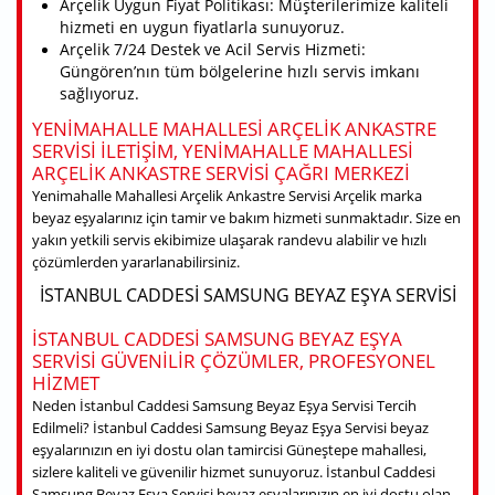
Arçelik Uygun Fiyat Politikası: Müşterilerimize kaliteli
hizmeti en uygun fiyatlarla sunuyoruz.
Arçelik 7/24 Destek ve Acil Servis Hizmeti:
Güngören’nın tüm bölgelerine hızlı servis imkanı
sağlıyoruz.
YENIMAHALLE MAHALLESI ARÇELIK ANKASTRE
SERVISI ILETIŞIM, YENIMAHALLE MAHALLESI
ARÇELIK ANKASTRE SERVISI ÇAĞRI MERKEZI
Yenimahalle Mahallesi Arçelik Ankastre Servisi Arçelik marka
beyaz eşyalarınız için tamir ve bakım hizmeti sunmaktadır. Size en
yakın yetkili servis ekibimize ulaşarak randevu alabilir ve hızlı
çözümlerden yararlanabilirsiniz.
İSTANBUL CADDESI SAMSUNG BEYAZ EŞYA SERVISI
İSTANBUL CADDESI SAMSUNG BEYAZ EŞYA
SERVISI GÜVENILIR ÇÖZÜMLER, PROFESYONEL
HIZMET
Neden İstanbul Caddesi Samsung Beyaz Eşya Servisi Tercih
Edilmeli? İstanbul Caddesi Samsung Beyaz Eşya Servisi beyaz
eşyalarınızın en iyi dostu olan tamircisi Güneştepe mahallesi,
sizlere kaliteli ve güvenilir hizmet sunuyoruz. İstanbul Caddesi
Samsung Beyaz Eşya Servisi beyaz eşyalarınızın en iyi dostu olan