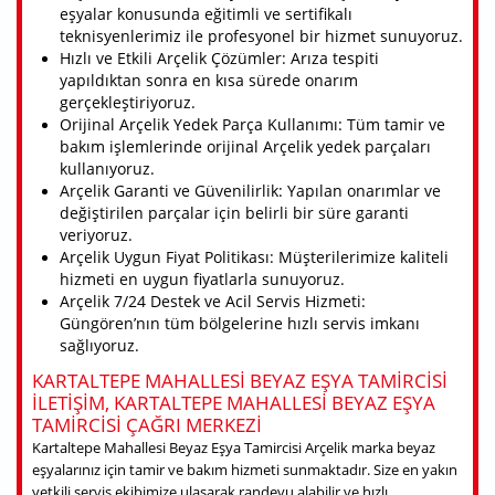
eşyalar konusunda eğitimli ve sertifikalı
teknisyenlerimiz ile profesyonel bir hizmet sunuyoruz.
Hızlı ve Etkili Arçelik Çözümler: Arıza tespiti
yapıldıktan sonra en kısa sürede onarım
gerçekleştiriyoruz.
Orijinal Arçelik Yedek Parça Kullanımı: Tüm tamir ve
bakım işlemlerinde orijinal Arçelik yedek parçaları
kullanıyoruz.
Arçelik Garanti ve Güvenilirlik: Yapılan onarımlar ve
değiştirilen parçalar için belirli bir süre garanti
veriyoruz.
Arçelik Uygun Fiyat Politikası: Müşterilerimize kaliteli
hizmeti en uygun fiyatlarla sunuyoruz.
Arçelik 7/24 Destek ve Acil Servis Hizmeti:
Güngören’nın tüm bölgelerine hızlı servis imkanı
sağlıyoruz.
KARTALTEPE MAHALLESI BEYAZ EŞYA TAMIRCISI
ILETIŞIM, KARTALTEPE MAHALLESI BEYAZ EŞYA
TAMIRCISI ÇAĞRI MERKEZI
Kartaltepe Mahallesi Beyaz Eşya Tamircisi Arçelik marka beyaz
eşyalarınız için tamir ve bakım hizmeti sunmaktadır. Size en yakın
yetkili servis ekibimize ulaşarak randevu alabilir ve hızlı