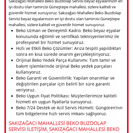
Sakızağacı Mahallesi Beko Buzdolap Servisi beyaz eşyalarınızın en
iyi dostu olan tamircisi Güneştepe mahallesi, sizlere kaliteli ve
güvenilir hizmet sunuyoruz. Sakızağacı Mahallesi Beko Buzdolap
Servisi beyaz eşyalarınızın en iyi dostu olan tamircisi Güneştepe
mahallesi, sizlere kaliteli ve güvenilir hizmet sunuyoruz.
Beko Uzman ve Deneyimli Kadro: Beko beyaz eşyalar
konusunda eğitimli ve sertifikalı teknisyenlerimiz ile
profesyonel bir hizmet sunuyoruz.
Hızlı ve Etkili Beko Çözümler: Arıza tespiti yapıldıktan
sonra en kısa sürede onarım gerçekleştiriyoruz.
Orijinal Beko Yedek Parça Kullanımı: Tüm tamir ve
bakım işlemlerinde orijinal Beko yedek parçaları
kullanıyoruz.
Beko Garanti ve Güvenilirlik: Yapılan onarımlar ve
değiştirilen parçalar için belirli bir süre garanti
veriyoruz.
Beko Uygun Fiyat Politikası: Müşterilerimize kaliteli
hizmeti en uygun fiyatlarla sunuyoruz.
Beko 7/24 Destek ve Acil Servis Hizmeti: Güngören’nın
tüm bölgelerine hızlı servis imkanı sağlıyoruz.
SAKIZAĞACI MAHALLESI BEKO BUZDOLAP
SERVISI ILETIŞIM, SAKIZAĞACI MAHALLESI BEKO