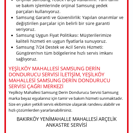
ve bakım işlemlerinde orijinal Samsung yedek
parçaları kullanıyoruz.
Samsung Garanti ve Güvenilirlik: Yapılan onarımlar ve
değiştirilen parçalar için belirli bir süre garanti
veriyoruz.
Samsung Uygun Fiyat Politikası: Müşterilerimize
kaliteli hizmeti en uygun fiyatlarla sunuyoruz.
Samsung 7/24 Destek ve Acil Servis Hizmeti:
Güngören’nın tüm bölgelerine hızlı servis imkanı
sağlıyoruz.
YEŞILKÖY MAHALLESI SAMSUNG DERIN
DONDURUCU SERVISI ILETIŞIM, YEŞILKÖY
MAHALLESI SAMSUNG DERIN DONDURUCU
SERVISI ÇAĞRI MERKEZI
Yeşilköy Mahallesi Samsung Derin Dondurucu Servisi Samsung
marka beyaz eşyalarınız için tamir ve bakım hizmeti sunmaktadır.
Size en yakın yetkili servis ekibimize ulaşarak randevu alabilir ve
hızlı çözümlerden yararlanabilirsiniz.
BAKIRKÖY YENIMAHALLE MAHALLESI ARÇELIK
ANKASTRE SERVISI