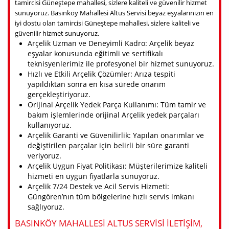
tamircisi Güneştepe mahallesi, sizlere kaliteli ve güvenilir hizmet
sunuyoruz. Basınköy Mahallesi Altus Servisi beyaz eşyalarınızın en
iyi dostu olan tamircisi Güneştepe mahallesi, sizlere kaliteli ve
güvenilir hizmet sunuyoruz.
Arçelik Uzman ve Deneyimli Kadro: Arçelik beyaz
eşyalar konusunda eğitimli ve sertifikalı
teknisyenlerimiz ile profesyonel bir hizmet sunuyoruz.
Hızlı ve Etkili Arçelik Çözümler: Arıza tespiti
yapıldıktan sonra en kısa sürede onarım
gerçekleştiriyoruz.
Orijinal Arçelik Yedek Parça Kullanımı: Tüm tamir ve
bakım işlemlerinde orijinal Arçelik yedek parçaları
kullanıyoruz.
Arçelik Garanti ve Güvenilirlik: Yapılan onarımlar ve
değiştirilen parçalar için belirli bir süre garanti
veriyoruz.
Arçelik Uygun Fiyat Politikası: Müşterilerimize kaliteli
hizmeti en uygun fiyatlarla sunuyoruz.
Arçelik 7/24 Destek ve Acil Servis Hizmeti:
Güngören’nın tüm bölgelerine hızlı servis imkanı
sağlıyoruz.
BASINKÖY MAHALLESI ALTUS SERVISI ILETIŞIM,