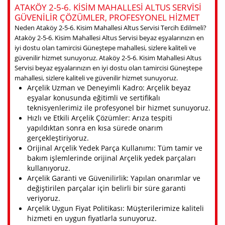
ATAKÖY 2-5-6. KISIM MAHALLESI ALTUS SERVISI
GÜVENILIR ÇÖZÜMLER, PROFESYONEL HIZMET
Neden Ataköy 2-5-6. Kisim Mahallesi Altus Servisi Tercih Edilmeli?
Ataköy 2-5-6. Kisim Mahallesi Altus Servisi beyaz eşyalarınızın en
iyi dostu olan tamircisi Güneştepe mahallesi, sizlere kaliteli ve
güvenilir hizmet sunuyoruz. Ataköy 2-5-6. Kisim Mahallesi Altus
Servisi beyaz eşyalarınızın en iyi dostu olan tamircisi Güneştepe
mahallesi, sizlere kaliteli ve güvenilir hizmet sunuyoruz.
Arçelik Uzman ve Deneyimli Kadro: Arçelik beyaz
eşyalar konusunda eğitimli ve sertifikalı
teknisyenlerimiz ile profesyonel bir hizmet sunuyoruz.
Hızlı ve Etkili Arçelik Çözümler: Arıza tespiti
yapıldıktan sonra en kısa sürede onarım
gerçekleştiriyoruz.
Orijinal Arçelik Yedek Parça Kullanımı: Tüm tamir ve
bakım işlemlerinde orijinal Arçelik yedek parçaları
kullanıyoruz.
Arçelik Garanti ve Güvenilirlik: Yapılan onarımlar ve
değiştirilen parçalar için belirli bir süre garanti
veriyoruz.
Arçelik Uygun Fiyat Politikası: Müşterilerimize kaliteli
hizmeti en uygun fiyatlarla sunuyoruz.