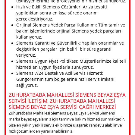
teknisyenlerimiz ile profesyonel bir hizmet sunuyoruz.
Hızlı ve Etkili Siemens Çözümler: Arıza tespiti
yapıldıktan sonra en kısa sürede onarım
gerçekleştiriyoruz.
Orijinal Siemens Yedek Parça Kullanımı: Tüm tamir ve
bakım işlemlerinde orijinal Siemens yedek parçaları
kullanıyoruz.
Siemens Garanti ve Güvenilirlik: Yapılan onarımlar ve
değiştirilen parçalar için belirli bir süre garanti
veriyoruz.
Siemens Uygun Fiyat Politikası: Müşterilerimize kaliteli
hizmeti en uygun fiyatlarla sunuyoruz.
Siemens 7/24 Destek ve Acil Servis Hizmeti:
Güngören’nın tüm bölgelerine hızlı servis imkanı
sağlıyoruz.
ZUHURATBABA MAHALLESI SIEMENS BEYAZ EŞYA
SERVISI ILETIŞIM, ZUHURATBABA MAHALLESI
SIEMENS BEYAZ EŞYA SERVISI ÇAĞRI MERKEZI
Zuhuratbaba Mahallesi Siemens Beyaz Eşya Servisi Siemens
marka beyaz eşyalarınız için tamir ve bakım hizmeti sunmaktadır.
Size en yakın yetkili servis ekibimize ulaşarak randevu alabilir ve
hızlı çözümlerden yararlanabilirsiniz.