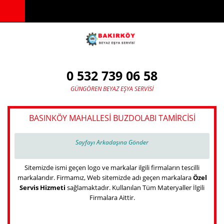
Ana içeriğe atla
0 532 739 06 58
GÜNGÖREN BEYAZ EŞYA SERVISI
BASINKÖY MAHALLESI BUZDOLABI TAMIRCISI
Sayfayı Arkadaşına Gönder
Sitemizde ismi geçen logo ve markalar ilgili firmaların tescilli
markalarıdır. Firmamız, Web sitemizde adı geçen markalara
Özel
Servis Hizmeti
sağlamaktadır. Kullanılan Tüm Materyaller İlgili
Firmalara Aittir.