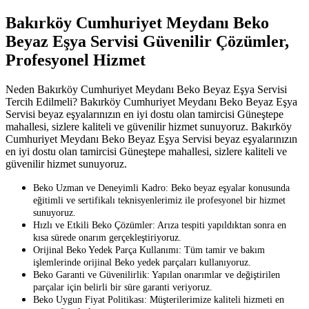
Bakırköy Cumhuriyet Meydanı Beko
Beyaz Eşya Servisi Güvenilir Çözümler,
Profesyonel Hizmet
Neden Bakırköy Cumhuriyet Meydanı Beko Beyaz Eşya Servisi
Tercih Edilmeli? Bakırköy Cumhuriyet Meydanı Beko Beyaz Eşya
Servisi beyaz eşyalarınızın en iyi dostu olan tamircisi Güneştepe
mahallesi, sizlere kaliteli ve güvenilir hizmet sunuyoruz. Bakırköy
Cumhuriyet Meydanı Beko Beyaz Eşya Servisi beyaz eşyalarınızın
en iyi dostu olan tamircisi Güneştepe mahallesi, sizlere kaliteli ve
güvenilir hizmet sunuyoruz.
Beko Uzman ve Deneyimli Kadro: Beko beyaz eşyalar konusunda
eğitimli ve sertifikalı teknisyenlerimiz ile profesyonel bir hizmet
sunuyoruz.
Hızlı ve Etkili Beko Çözümler: Arıza tespiti yapıldıktan sonra en
kısa sürede onarım gerçekleştiriyoruz.
Orijinal Beko Yedek Parça Kullanımı: Tüm tamir ve bakım
işlemlerinde orijinal Beko yedek parçaları kullanıyoruz.
Beko Garanti ve Güvenilirlik: Yapılan onarımlar ve değiştirilen
parçalar için belirli bir süre garanti veriyoruz.
Beko Uygun Fiyat Politikası: Müşterilerimize kaliteli hizmeti en