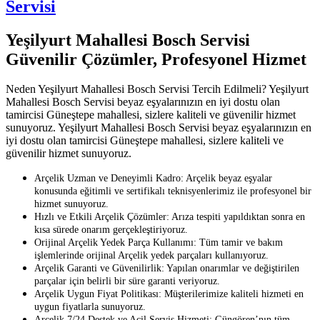
Servisi
Yeşilyurt Mahallesi Bosch Servisi
Güvenilir Çözümler, Profesyonel Hizmet
Neden Yeşilyurt Mahallesi Bosch Servisi Tercih Edilmeli? Yeşilyurt
Mahallesi Bosch Servisi beyaz eşyalarınızın en iyi dostu olan
tamircisi Güneştepe mahallesi, sizlere kaliteli ve güvenilir hizmet
sunuyoruz. Yeşilyurt Mahallesi Bosch Servisi beyaz eşyalarınızın en
iyi dostu olan tamircisi Güneştepe mahallesi, sizlere kaliteli ve
güvenilir hizmet sunuyoruz.
Arçelik Uzman ve Deneyimli Kadro: Arçelik beyaz eşyalar
konusunda eğitimli ve sertifikalı teknisyenlerimiz ile profesyonel bir
hizmet sunuyoruz.
Hızlı ve Etkili Arçelik Çözümler: Arıza tespiti yapıldıktan sonra en
kısa sürede onarım gerçekleştiriyoruz.
Orijinal Arçelik Yedek Parça Kullanımı: Tüm tamir ve bakım
işlemlerinde orijinal Arçelik yedek parçaları kullanıyoruz.
Arçelik Garanti ve Güvenilirlik: Yapılan onarımlar ve değiştirilen
parçalar için belirli bir süre garanti veriyoruz.
Arçelik Uygun Fiyat Politikası: Müşterilerimize kaliteli hizmeti en
uygun fiyatlarla sunuyoruz.
Arçelik 7/24 Destek ve Acil Servis Hizmeti: Güngören’nın tüm