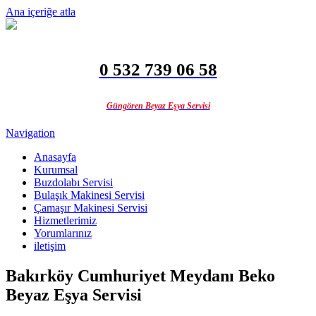
Ana içeriğe atla
0 532 739 06 58
Güngören Beyaz Eşya Servisi
Navigation
Anasayfa
Kurumsal
Buzdolabı Servisi
Bulaşık Makinesi Servisi
Çamaşır Makinesi Servisi
Hizmetlerimiz
Yorumlarınız
iletişim
Bakırköy Cumhuriyet Meydanı Beko
Beyaz Eşya Servisi