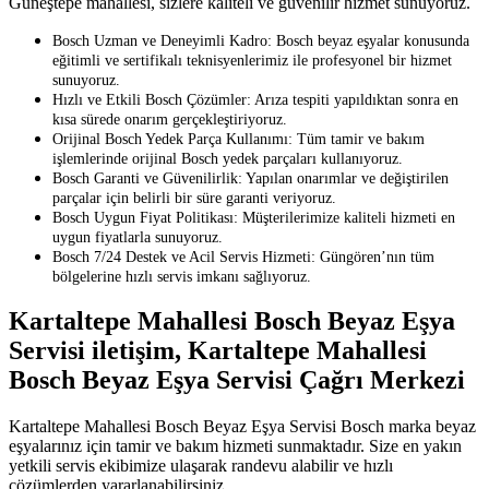
Güneştepe mahallesi, sizlere kaliteli ve güvenilir hizmet sunuyoruz.
Bosch Uzman ve Deneyimli Kadro: Bosch beyaz eşyalar konusunda
eğitimli ve sertifikalı teknisyenlerimiz ile profesyonel bir hizmet
sunuyoruz.
Hızlı ve Etkili Bosch Çözümler: Arıza tespiti yapıldıktan sonra en
kısa sürede onarım gerçekleştiriyoruz.
Orijinal Bosch Yedek Parça Kullanımı: Tüm tamir ve bakım
işlemlerinde orijinal Bosch yedek parçaları kullanıyoruz.
Bosch Garanti ve Güvenilirlik: Yapılan onarımlar ve değiştirilen
parçalar için belirli bir süre garanti veriyoruz.
Bosch Uygun Fiyat Politikası: Müşterilerimize kaliteli hizmeti en
uygun fiyatlarla sunuyoruz.
Bosch 7/24 Destek ve Acil Servis Hizmeti: Güngören’nın tüm
bölgelerine hızlı servis imkanı sağlıyoruz.
Kartaltepe Mahallesi Bosch Beyaz Eşya
Servisi iletişim, Kartaltepe Mahallesi
Bosch Beyaz Eşya Servisi Çağrı Merkezi
Kartaltepe Mahallesi Bosch Beyaz Eşya Servisi Bosch marka beyaz
eşyalarınız için tamir ve bakım hizmeti sunmaktadır. Size en yakın
yetkili servis ekibimize ulaşarak randevu alabilir ve hızlı
çözümlerden yararlanabilirsiniz.