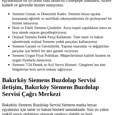
eşyalarınızın en iyi dostu olan tamircisi Güneştepe mahallesi, sizlere
kaliteli ve güvenilir hizmet sunuyoruz.
Siemens Uzman ve Deneyimli Kadro: Siemens beyaz eşyalar
konusunda eğitimli ve sertifikalı teknisyenlerimiz ile profesyonel bir
hizmet sunuyoruz.
Hızlı ve Etkili Siemens Çözümler: Arıza tespiti yapıldıktan sonra en
kısa sürede onarım gerçekleştiriyoruz.
Orijinal Siemens Yedek Parça Kullanımı: Tüm tamir ve bakım
işlemlerinde orijinal Siemens yedek parçaları kullanıyoruz.
Siemens Garanti ve Güvenilirlik: Yapılan onarımlar ve değiştirilen
parçalar için belirli bir süre garanti veriyoruz.
Siemens Uygun Fiyat Politikası: Müşterilerimize kaliteli hizmeti en
uygun fiyatlarla sunuyoruz.
Siemens 7/24 Destek ve Acil Servis Hizmeti: Güngören’nın tüm
bölgelerine hızlı servis imkanı sağlıyoruz.
Bakırköy Siemens Buzdolap Servisi
iletişim, Bakırköy Siemens Buzdolap
Servisi Çağrı Merkezi
Bakırköy Siemens Buzdolap Servisi Siemens marka beyaz
eşyalarınız için tamir ve bakım hizmeti sunmaktadır. Size en yakın
yetkili servis ekibimize ulaşarak randevu alabilir ve hızlı