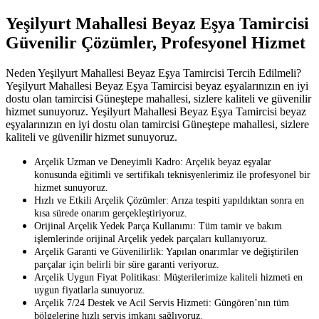
Yeşilyurt Mahallesi Beyaz Eşya Tamircisi
Güvenilir Çözümler, Profesyonel Hizmet
Neden Yeşilyurt Mahallesi Beyaz Eşya Tamircisi Tercih Edilmeli?
Yeşilyurt Mahallesi Beyaz Eşya Tamircisi beyaz eşyalarınızın en iyi
dostu olan tamircisi Güneştepe mahallesi, sizlere kaliteli ve güvenilir
hizmet sunuyoruz. Yeşilyurt Mahallesi Beyaz Eşya Tamircisi beyaz
eşyalarınızın en iyi dostu olan tamircisi Güneştepe mahallesi, sizlere
kaliteli ve güvenilir hizmet sunuyoruz.
Arçelik Uzman ve Deneyimli Kadro: Arçelik beyaz eşyalar
konusunda eğitimli ve sertifikalı teknisyenlerimiz ile profesyonel bir
hizmet sunuyoruz.
Hızlı ve Etkili Arçelik Çözümler: Arıza tespiti yapıldıktan sonra en
kısa sürede onarım gerçekleştiriyoruz.
Orijinal Arçelik Yedek Parça Kullanımı: Tüm tamir ve bakım
işlemlerinde orijinal Arçelik yedek parçaları kullanıyoruz.
Arçelik Garanti ve Güvenilirlik: Yapılan onarımlar ve değiştirilen
parçalar için belirli bir süre garanti veriyoruz.
Arçelik Uygun Fiyat Politikası: Müşterilerimize kaliteli hizmeti en
uygun fiyatlarla sunuyoruz.
Arçelik 7/24 Destek ve Acil Servis Hizmeti: Güngören’nın tüm
bölgelerine hızlı servis imkanı sağlıyoruz.