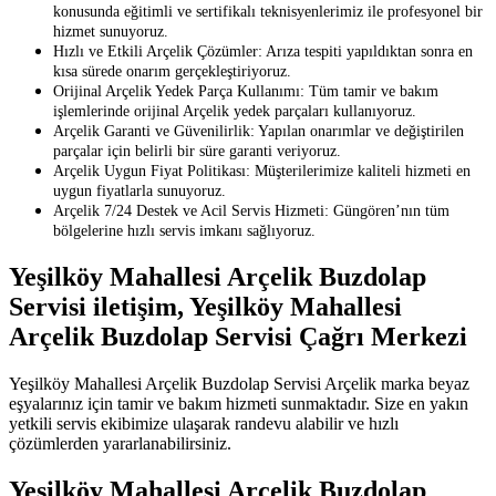
konusunda eğitimli ve sertifikalı teknisyenlerimiz ile profesyonel bir
hizmet sunuyoruz.
Hızlı ve Etkili Arçelik Çözümler: Arıza tespiti yapıldıktan sonra en
kısa sürede onarım gerçekleştiriyoruz.
Orijinal Arçelik Yedek Parça Kullanımı: Tüm tamir ve bakım
işlemlerinde orijinal Arçelik yedek parçaları kullanıyoruz.
Arçelik Garanti ve Güvenilirlik: Yapılan onarımlar ve değiştirilen
parçalar için belirli bir süre garanti veriyoruz.
Arçelik Uygun Fiyat Politikası: Müşterilerimize kaliteli hizmeti en
uygun fiyatlarla sunuyoruz.
Arçelik 7/24 Destek ve Acil Servis Hizmeti: Güngören’nın tüm
bölgelerine hızlı servis imkanı sağlıyoruz.
Yeşilköy Mahallesi Arçelik Buzdolap
Servisi iletişim, Yeşilköy Mahallesi
Arçelik Buzdolap Servisi Çağrı Merkezi
Yeşilköy Mahallesi Arçelik Buzdolap Servisi Arçelik marka beyaz
eşyalarınız için tamir ve bakım hizmeti sunmaktadır. Size en yakın
yetkili servis ekibimize ulaşarak randevu alabilir ve hızlı
çözümlerden yararlanabilirsiniz.
Yeşilköy Mahallesi Arçelik Buzdolap