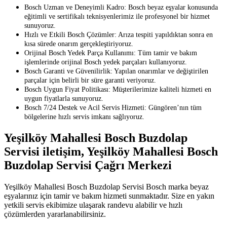
Bosch Uzman ve Deneyimli Kadro: Bosch beyaz eşyalar konusunda
eğitimli ve sertifikalı teknisyenlerimiz ile profesyonel bir hizmet
sunuyoruz.
Hızlı ve Etkili Bosch Çözümler: Arıza tespiti yapıldıktan sonra en
kısa sürede onarım gerçekleştiriyoruz.
Orijinal Bosch Yedek Parça Kullanımı: Tüm tamir ve bakım
işlemlerinde orijinal Bosch yedek parçaları kullanıyoruz.
Bosch Garanti ve Güvenilirlik: Yapılan onarımlar ve değiştirilen
parçalar için belirli bir süre garanti veriyoruz.
Bosch Uygun Fiyat Politikası: Müşterilerimize kaliteli hizmeti en
uygun fiyatlarla sunuyoruz.
Bosch 7/24 Destek ve Acil Servis Hizmeti: Güngören’nın tüm
bölgelerine hızlı servis imkanı sağlıyoruz.
Yeşilköy Mahallesi Bosch Buzdolap
Servisi iletişim, Yeşilköy Mahallesi Bosch
Buzdolap Servisi Çağrı Merkezi
Yeşilköy Mahallesi Bosch Buzdolap Servisi Bosch marka beyaz
eşyalarınız için tamir ve bakım hizmeti sunmaktadır. Size en yakın
yetkili servis ekibimize ulaşarak randevu alabilir ve hızlı
çözümlerden yararlanabilirsiniz.