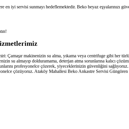
ere en iyi servisi sunmayı hedeflemektedir. Beko beyaz eşyalarınızı güv
tın!
izmetlerimiz
: Çamaşır makinenizin su alma, yıkama veya centrifuge gibi her türlü
nizin su almayıp dolduramama, deterjan atma sorunlarına kalıcı çözü
larını profesyonelce çözerek, yiyeceklerinizin güvenliğini sağlıyor
yonelce çözüyoruz. Ataköy Mahallesi Beko Ankastre Servisi Güngören 