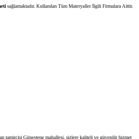
eti
sağlamaktadır. Kullanılan Tüm Materyaller İlgili Firmalara Aittir.
tamircisi Güneştepe mahallesi, sizlere kaliteli ve güvenilir hizmet